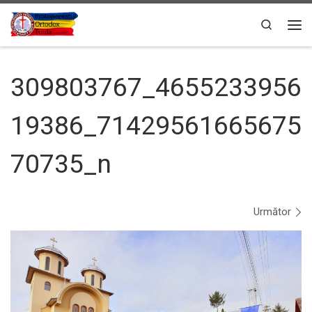
Sari la conținut
Search
Men
309803767_4655233956
19386_71429561665675
70735_n
Navigare în imagini
Următor