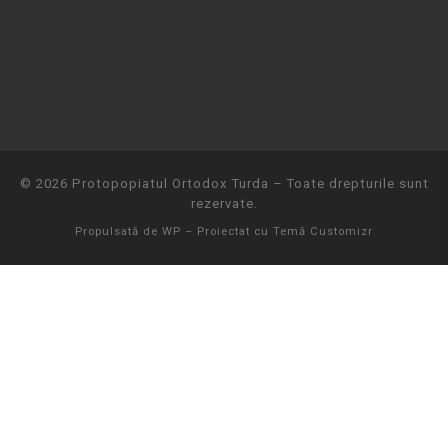
© 2026
Protopopiatul Ortodox Turda
– Toate drepturile sunt
rezervate.
Propulsată de
WP
– Proiectat cu
Temă Customizr