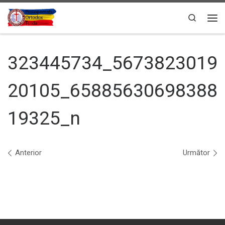
Sari la conținut
Search
Men
323445734_5673823019
20105_65885630698388
19325_n
Navigare în imagini
Anterior
Următor