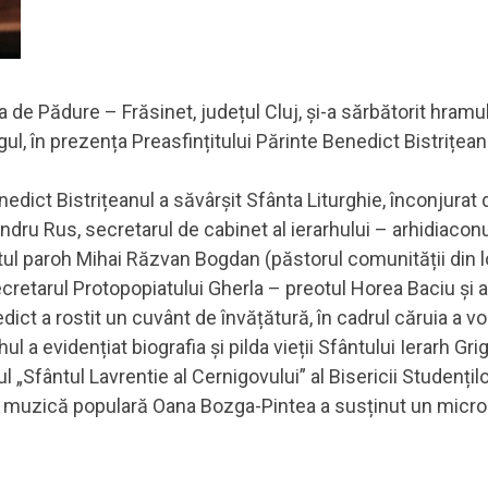
 de Pădure – Frăsinet, județul Cluj, și-a sărbătorit hramul
ul, în prezența Preasfințitului Părinte Benedict Bistrițean
nedict Bistrițeanul a săvârșit Sfânta Liturghie, înconjurat 
dru Rus, secretarul de cabinet al ierarhului – arhidiaconu
tul paroh Mihai Răzvan Bogdan (păstorul comunității din l
retarul Protopopiatului Gherla – preotul Horea Baciu și alți 
nedict a rostit un cuvânt de învățătură, în cadrul căruia a 
 a evidențiat biografia și pilda vieții Sfântului Ierarh Gri
l „Sfântul Lavrentie al Cernigovului” al Bisericii Studenți
de muzică populară Oana Bozga-Pintea a susținut un micror