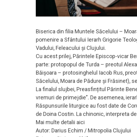
Biserica din filia Muntele Săcelului – Moara
pomenire a Sfântului Ierarh Grigorie Teolog
Vadului, Feleacului și Clujului.
Cu acest prilej, Părintele Episcop-vicar Be
parte: protopopul de Turda – preotul Alexan
Băișoara – protosinghelul Iacob Rus, preo
Săcelului, Moara de Pădure și Frăsinet), sec
La finalul slujbei, Preasfințitul Părinte Be
vremuri de primejdie”. De asemenea, ierarhul
Răspunsurile liturgice au fost date de Coru
de Doina Costin. La chinonic, interpreta 
Mai multe detalii aici
Autor: Darius Echim / Mitropolia Clujului