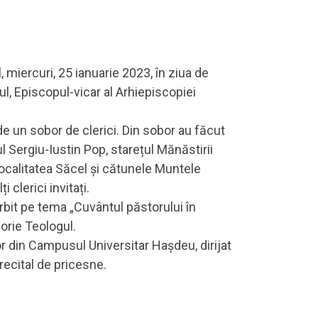
, miercuri, 25 ianuarie 2023, în ziua de
ul, Episcopul-vicar al Arhiepiscopiei
de un sobor de clerici. Din sobor au făcut
l Sergiu-Iustin Pop, starețul Mănăstirii
ocalitatea Săcel și cătunele Muntele
clerici invitați.
vorbit pe tema „Cuvântul păstorului în
gorie Teologul.
lor din Campusul Universitar Hașdeu, dirijat
ecital de pricesne.