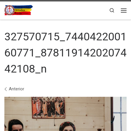
Sari la conținut
Search
Men
327570715_7440422001
60771_87811914202074
42108_n
Navigare în imagini
Anterior