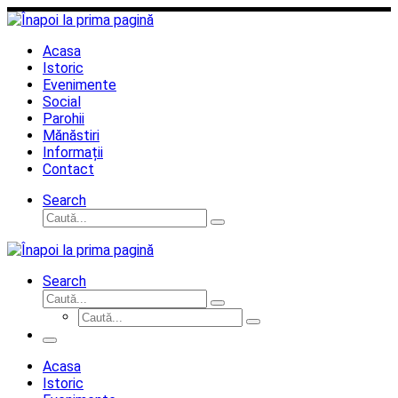
Sari
la
conținut
Acasa
Istoric
Evenimente
Social
Parohii
Mănăstiri
Informații
Contact
Search
Căutare
Caută...
Search
Căutare
Caută...
Căutare
Caută...
Meniu
Acasa
Istoric