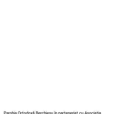
,,Parohia Ortodoxă Berchieșu în parteneriat cu Asociația