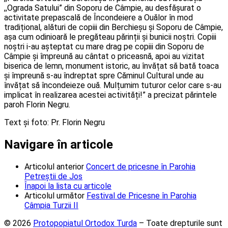
,,Ograda Satului” din Soporu de Câmpie, au desfășurat o
activitate prepascală de Încondeiere a Ouălor în mod
tradițional, alături de copiii din Berchieșu și Soporu de Câmpie,
așa cum odinioară le pregăteau părinții și bunicii noștri. Copiii
noștri i-au așteptat cu mare drag pe copiii din Soporu de
Câmpie și împreună au cântat o priceasnă, apoi au vizitat
biserica de lemn, monument istoric, au învățat să bată toaca
și împreună s-au îndreptat spre Căminul Cultural unde au
învățat să încondeieze ouă. Mulțumim tuturor celor care s-au
implicat în realizarea acestei activități!” a precizat părintele
paroh Florin Negru.
Text și foto: Pr. Florin Negru
Navigare în articole
Articolul anterior
Concert de pricesne în Parohia
Petreștii de Jos
Înapoi la lista cu articole
Articolul următor
Festival de Pricesne în Parohia
Câmpia Turzii II
© 2026
Protopopiatul Ortodox Turda
– Toate drepturile sunt