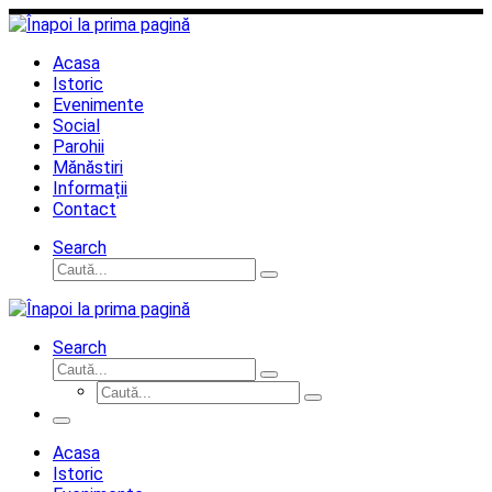
Sari
la
conținut
Acasa
Istoric
Evenimente
Social
Parohii
Mănăstiri
Informații
Contact
Search
Căutare
Caută...
Search
Căutare
Caută...
Căutare
Caută...
Meniu
Acasa
Istoric