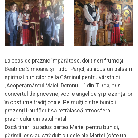
La ceas de praznic împărătesc, doi tineri frumoși,
Beatrice Simioana și Tudor Pârjol, au adus un balsam
spiritual bunicilor de la Căminul pentru vârstnici
,,Acoperământul Maicii Domnului” din Turda, prin
concertul de pricesne, vocile angelice și prezența lor
în costume tradiționale. Pe mulți dintre bunicii
prezenți i-au făcut să retrăiască atmosfera
praznicului din satul natal.
Dacă tinerii au adus partea Mariei pentru bunici,
părinții lor s-au străduit cu cele ale Martei (câte un