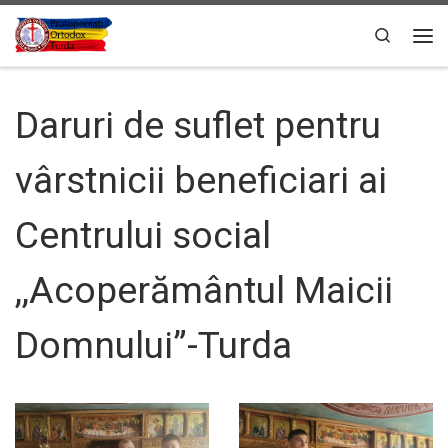
Sari la conținut
Search
Men
Daruri de suflet pentru
vârstnicii beneficiari ai
Centrului social
,,Acoperământul Maicii
Domnului”-Turda