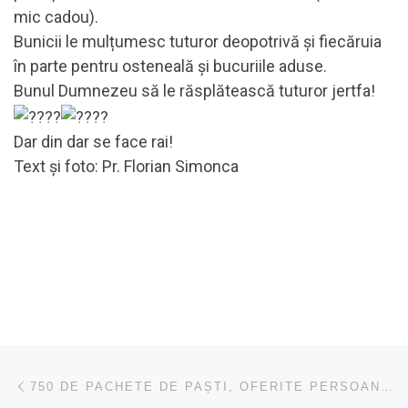
mic cadou).
Bunicii le mulțumesc tuturor deopotrivă și fiecăruia
în parte pentru osteneală și bucuriile aduse.
Bunul Dumnezeu să le răsplătească tuturor jertfa!
Dar din dar se face rai!
Text și foto: Pr. Florian Simonca
Navigare în articole
Articolul anterior
750 DE PACHETE DE PAȘTI, OFERITE PERSOANELOR NEVOIAȘE