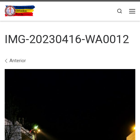
Sari la conținut
Search
Men
IMG-20230416-WA0012
Navigare în imagini
Anterior