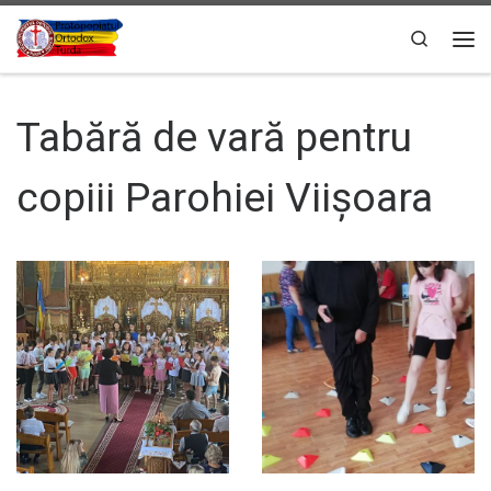
Sari la conținut
Search
Men
Tabără de vară pentru
copiii Parohiei Viișoara