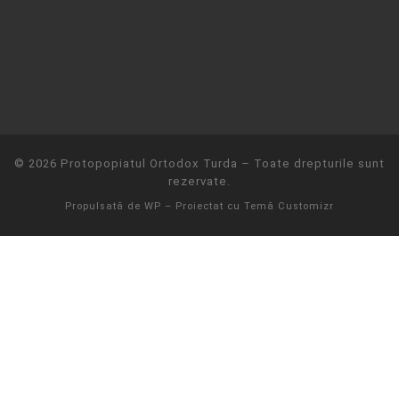
© 2026
Protopopiatul Ortodox Turda
– Toate drepturile sunt
rezervate.
Propulsată de
WP
– Proiectat cu
Temă Customizr