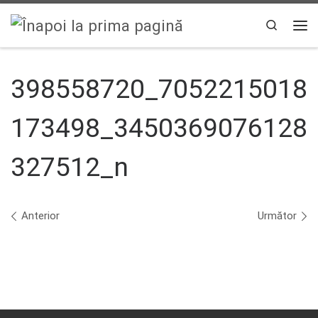
Sari la conținut
Search
Men
398558720_7052215018
173498_3450369076128
327512_n
Navigare în imagini
Anterior
Următor