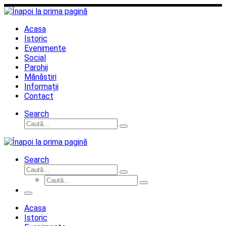
Sari
la
conținut
Acasa
Istoric
Evenimente
Social
Parohii
Mănăstiri
Informații
Contact
Search
Căutare
Caută...
Search
Căutare
Caută...
Căutare
Caută...
Meniu
Acasa
Istoric