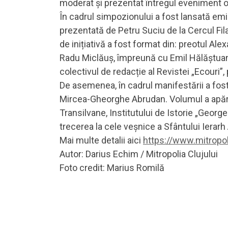
moderat și prezentat întregul eveniment oma
În cadrul simpozionului a fost lansată emi
prezentată de Petru Suciu de la Cercul Filat
de inițiativă a fost format din: preotul Al
Radu Miclăuș, împreună cu Emil Hălăștuan, 
colectivul de redacție al Revistei „Ecouri”, 
De asemenea, în cadrul manifestării a fost 
Mircea-Gheorghe Abrudan. Volumul a apăru
Transilvane, Institutului de Istorie „George 
trecerea la cele veșnice a Sfântului Ierarh
Mai multe detalii aici
https://www.mitropoli
Autor: Darius Echim / Mitropolia Clujului
Foto credit: Marius Romilă