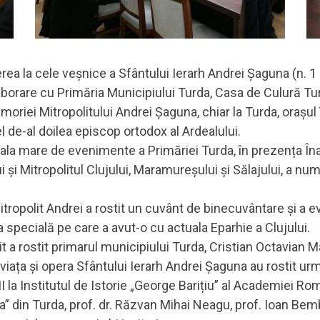
ecerea la cele veșnice a Sfântului Ierarh Andrei Șaguna (n. 
aborare cu Primăria Municipiului Turda, Casa de Culură Turd
iei Mitropolitului Andrei Șaguna, chiar la Turda, orașul î
 de-al doilea episcop ortodox al Ardealului.
sala mare de evenimente a Primăriei Turda, în prezența Înal
i și Mitropolitul Clujului, Maramureșului și Sălajului, a num
tropolit Andrei a rostit un cuvânt de binecuvântare și a e
 specială pe care a avut-o cu actuala Eparhie a Clujului.
t a rostit primarul municipiului Turda, Cristian Octavian M
iața și opera Sfântului Ierarh Andrei Șaguna au rostit următ
I la Institutul de Istorie „George Barițiu” al Academiei Ro
” din Turda, prof. dr. Răzvan Mihai Neagu, prof. Ioan Bemb