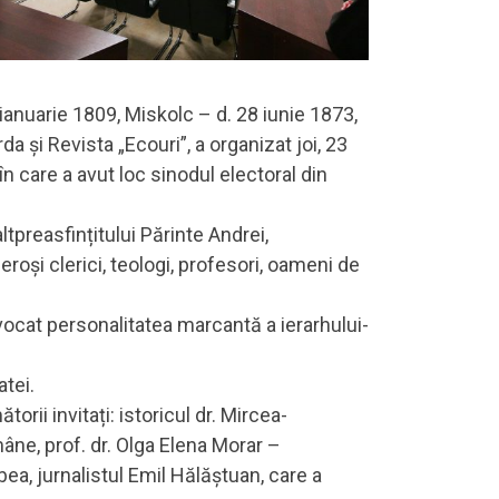
1 ianuarie 1809, Miskolc – d. 28 iunie 1873,
a și Revista „Ecouri”, a organizat joi, 23
n care a avut loc sinodul electoral din
tpreasfințitului Părinte Andrei,
eroși clerici, teologi, profesori, oameni de
vocat personalitatea marcantă a ierarhului-
atei.
orii invitați: istoricul dr. Mircea-
mâne, prof. dr. Olga Elena Morar –
ea, jurnalistul Emil Hălăștuan, care a