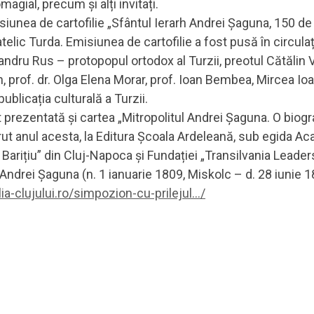
gial, precum și alți invitați.
siunea de cartofilie „Sfântul Ierarh Andrei Șaguna, 150 de
elic Turda. Emisiunea de cartofilie a fost pusă în circulați
exandru Rus – protopopul ortodox al Turzii, preotul Cătălin 
prof. dr. Olga Elena Morar, prof. Ioan Bembea, Mircea Ioa
publicația culturală a Turzii.
prezentată și cartea „Mitropolitul Andrei Șaguna. O biogra
t anul acesta, la Editura Școala Ardeleană, sub egida Ac
Barițiu” din Cluj-Napoca și Fundației „Transilvania Leaders”,
 Andrei Șaguna (n. 1 ianuarie 1809, Miskolc – d. 28 iunie 1
a-clujului.ro/simpozion-cu-prilejul…/