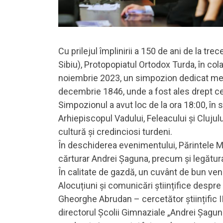
Cu prilejul împlinirii a 150 de ani de la tr
Sibiu), Protopopiatul Ortodox Turda, în col
noiembrie 2023, un simpozion dedicat memor
decembrie 1846, unde a fost ales drept cel
Simpozionul a avut loc de la ora 18:00, în 
Arhiepiscopul Vadului, Feleacului și Clujulu
cultură și credinciosi turdeni.
În deschiderea evenimentului, Părintele Mi
cărturar Andrei Șaguna, precum și legătura
În calitate de gazdă, un cuvânt de bun veni
Alocuțiuni și comunicări științifice despre v
Gheorghe Abrudan – cercetător științific II
directorul Școlii Gimnaziale „Andrei Șaguna