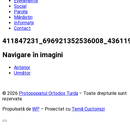
Evenimente
Social
Parohii
Mănăstiri
Informații
Contact
411847231_696921352536008_43611
Navigare în imagini
Anterior
Următor
© 2026
Protopopiatul Ortodox Turda
– Toate drepturile sunt
rezervate.
Propulsată de
WP
– Proiectat cu
Temă Customizr