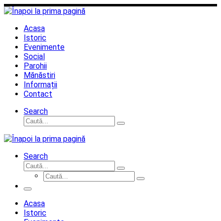
Sari
la
conținut
Acasa
Istoric
Evenimente
Social
Parohii
Mănăstiri
Informații
Contact
Search
Căutare
Caută...
Search
Căutare
Caută...
Căutare
Caută...
Meniu
Acasa
Istoric