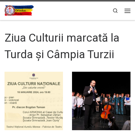
Sari la conținut
Search
Men
Ziua Culturii marcată la
Turda și Câmpia Turzii