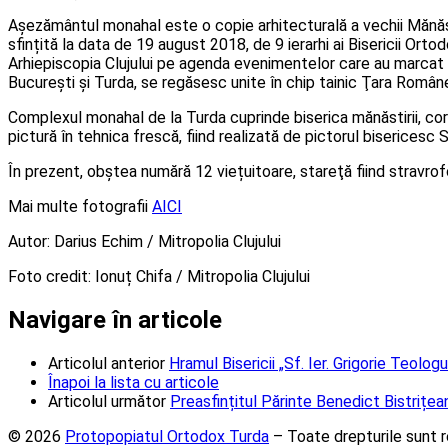
Aşezământul monahal este o copie arhitecturală a vechii Mănăstir
sfințită la data de 19 august 2018, de 9 ierarhi ai Bisericii Orto
Arhiepiscopia Clujului pe agenda evenimentelor care au marcat si
Bucureşti şi Turda, se regăsesc unite în chip tainic Ţara Românea
Complexul monahal de la Turda cuprinde biserica mănăstirii, corpu
pictură în tehnica frescă, fiind realizată de pictorul bisericesc S
În prezent, obştea numără 12 viețuitoare, stareţă fiind stravrof
Mai multe fotografii
AICI
Autor: Darius Echim / Mitropolia Clujului
Foto credit: Ionuț Chifa / Mitropolia Clujului
Navigare în articole
Articolul anterior
Hramul Bisericii „Sf. Ier. Grigorie Teolo
Înapoi la lista cu articole
Articolul următor
Preasfințitul Părinte Benedict Bistrițean
© 2026
Protopopiatul Ortodox Turda
– Toate drepturile sunt r