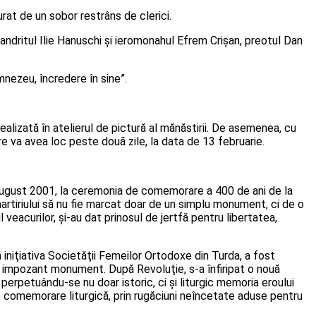
jurat de un sobor restrâns de clerici.
imandritul Ilie Hanuschi și ieromonahul Efrem Crișan, preotul Dan
nezeu, încredere în sine”.
ealizată în atelierul de pictură al mănăstirii. De asemenea, cu
are va avea loc peste două zile, la data de 13 februarie.
una august 2001, la ceremonia de comemorare a 400 de ani de la
artiriului să nu fie marcat doar de un simplu monument, ci de o
veacurilor, şi-au dat prinosul de jertfă pentru libertatea,
a iniţiativa Societăţii Femeilor Ortodoxe din Turda, a fost
t un impozant monument. După Revoluţie, s-a înfiripat o nouă
 perpetuându-se nu doar istoric, ci şi liturgic memoria eroului
o comemorare liturgică, prin rugăciuni neîncetate aduse pentru