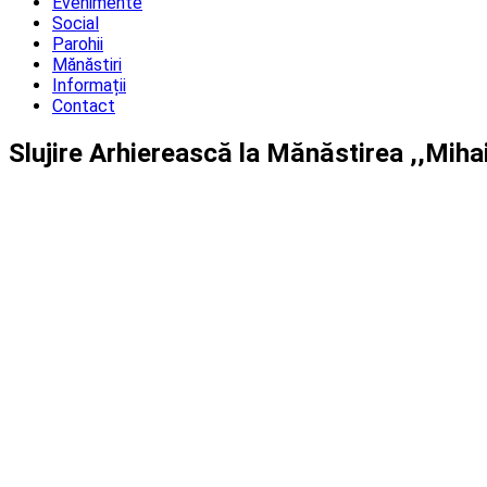
Evenimente
Social
Parohii
Mănăstiri
Informații
Contact
Slujire Arhierească la Mănăstirea ,,Miha