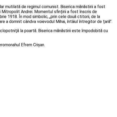
ar mutilată de regimul comunist. Biserica mănăstirii a fost
 Mitropolit Andrei. Momentul sfințirii a fost înscris de
e 1918. În mod simbolic, „prin cele două ctitorii, de la
re a domnit cândva voievodul Mihai, întâiul întregitor de ţară”.
u clopotniţă la poartă. Biserica mănăstirii este împodobită cu
 ieromonahul Efrem Crișan.