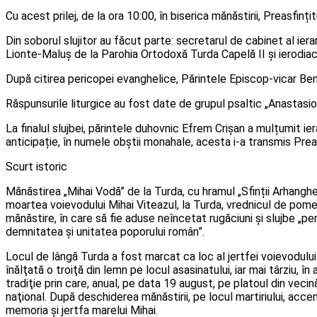
Cu acest prilej, de la ora 10:00, în biserica mănăstirii, Preasfinț
Din soborul slujitor au făcut parte: secretarul de cabinet al iera
Lionte-Maluș de la Parohia Ortodoxă Turda Capelă II și ierodiac
După citirea pericopei evanghelice, Părintele Episcop-vicar Ben
Răspunsurile liturgice au fost date de grupul psaltic „Anastasio
La finalul slujbei, părintele duhovnic Efrem Crișan a mulțumit ie
anticipație, în numele obștii monahale, acesta i-a transmis Preasf
Scurt istoric
Mănăstirea „Mihai Vodă” de la Turda, cu hramul „Sfinții Arhanghel
moartea voievodului Mihai Viteazul, la Turda, vrednicul de pome
mănăstire, în care să fie aduse neîncetat rugăciuni şi slujbe „pe
demnitatea şi unitatea poporului român”.
Locul de lângă Turda a fost marcat ca loc al jertfei voievodului 
înălţată o troiţă din lemn pe locul asasinatului, iar mai târziu, 
tradiţie prin care, anual, pe data 19 august, pe platoul din vecin
naţional. După deschiderea mănăstirii, pe locul martiriului, ac
memoria și jertfa marelui Mihai.