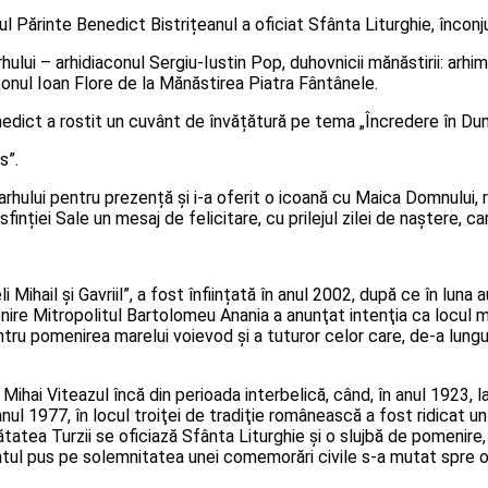
itul Părinte Benedict Bistrițeanul a oficiat Sfânta Liturghie, încon
rhului – arhidiaconul Sergiu-Iustin Pop, duhovnicii mănăstirii: arh
onul Ioan Flore de la Mănăstirea Piatra Fântânele.
edict a rostit un cuvânt de învățătură pe tema „Încredere în Dum
s”.
rarhului pentru prezență și i-a oferit o icoană cu Maica Domnului, r
inției Sale un mesaj de felicitare, cu prilejul zilei de naștere, c
i Mihail și Gavriil”, a fost înființată în anul 2002, după ce în l
nire Mitropolitul Bartolomeu Anania a anunţat intenţia ca locul m
ntru pomenirea marelui voievod şi a tuturor celor care, de-a lungul 
Mihai Viteazul încă din perioada interbelică, când, în anul 1923, l
în anul 1977, în locul troiţei de tradiţie românească a fost ridica
ătatea Turzii se oficiază Sfânta Liturghie şi o slujbă de pomenire,
centul pus pe solemnitatea unei comemorări civile s-a mutat spre 