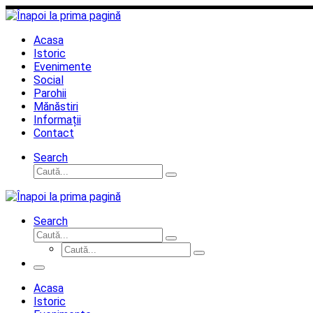
Sari
la
conținut
Acasa
Istoric
Evenimente
Social
Parohii
Mănăstiri
Informații
Contact
Search
Căutare
Caută...
Search
Căutare
Caută...
Căutare
Caută...
Meniu
Acasa
Istoric