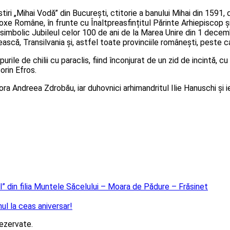
i „Mihai Vodă” din Bucureşti, ctitorie a banului Mihai din 1591, d
doxe Române, în frunte cu Înaltpreasfințitul Părinte Arhiepiscop și
mbolic Jubileul celor 100 de ani de la Marea Unire din 1 decembri
scă, Transilvania şi, astfel toate provinciile româneşti, peste ca
rile de chilii cu paraclis, fiind înconjurat de un zid de incintă, c
orin Efros.
ora Andreea Zdrobău, iar duhovnici arhimandritul Ilie Hanuschi și
gul” din filia Muntele Săcelului – Moara de Pădure – Frăsinet
ul la ceas aniversar!
ezervate.