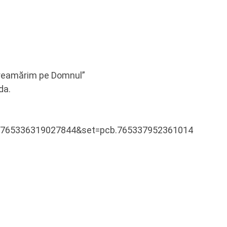
l Preamărim pe Domnul”
da.
d=765336319027844&set=pcb.765337952361014