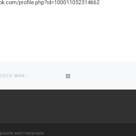
ebook.com/profile.php?id=100011052314662
ÎNAPOI LA LISTA CU ART
135 DE ANI DE LA MOARTEA POETULUI MIHAI EMINESCU MARCATĂ LA TURDA
turile sunt rezervate.