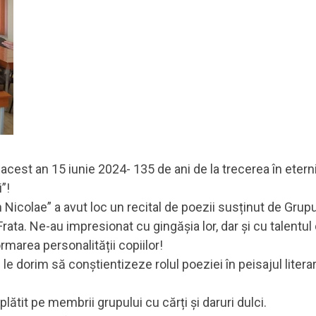
acest an 15 iunie 2024- 135 de ani de la trecerea în eter
”!
 Nicolae” a avut loc un recital de poezii susținut de Grupul 
a. Ne-au impresionat cu gingășia lor, dar și cu talentul 
rmarea personalității copiilor!
și le dorim să conștientizeze rolul poeziei în peisajul literar
plătit pe membrii grupului cu cărți și daruri dulci.