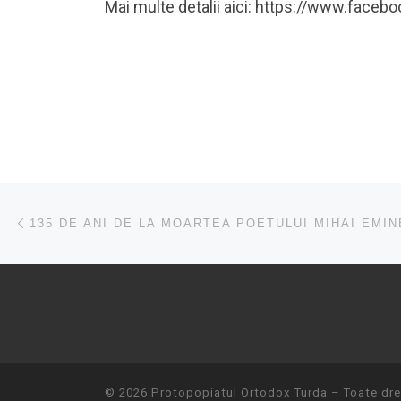
Mai multe detalii aici: https://www.fac
Navigare în articole
Articolul anterior
© 2026
Protopopiatul Ortodox Turda
– Toate drep