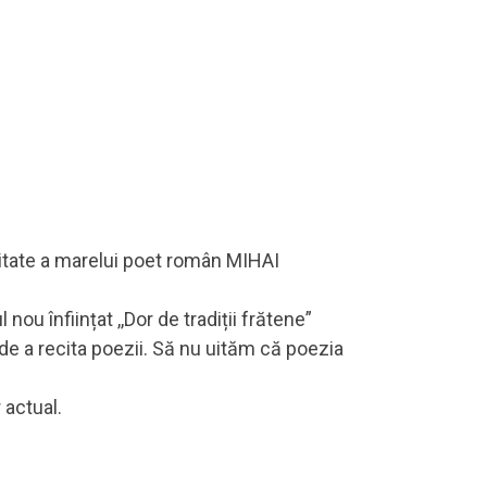
nitate a marelui poet român MIHAI
nou înființat ,,Dor de tradiții frătene”
de a recita poezii. Să nu uităm că poezia
 actual.