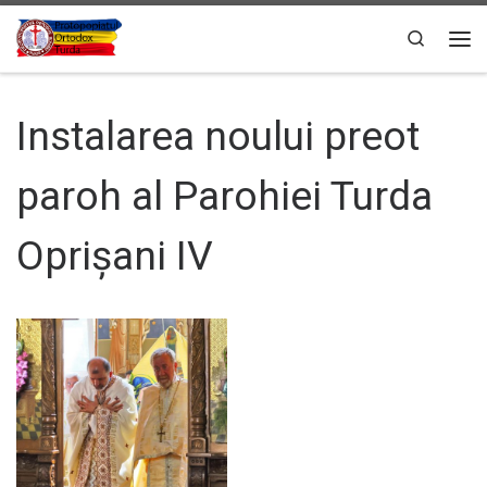
Sari la conținut
Search
Men
Instalarea noului preot
paroh al Parohiei Turda
Oprișani IV