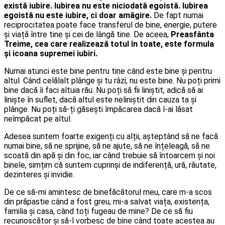
există iubire.
Iubirea nu este niciodată egoistă. Iubirea
egoistă nu este iubire, ci doar amăgire.
De fapt numai
reciprocitatea poate face transferul de bine, energie, putere
și viață între tine și cei de lângă tine. De aceea,
Preasfânta
Treime, cea care realizează totul în toate,
este formula
și icoana supremei iubiri.
Numai atunci este bine pentru tine când este bine și pentru
altul. Când celălalt plânge și tu râzi, nu este bine. Nu poți primi
bine dacă îi faci altuia rău. Nu poți să fii liniștit, adică să ai
liniște în suflet, dacă altul este neliniștit din cauza ta și
plânge. Nu poți să-ți găsești împăcarea dacă l-ai lăsat
neîmpăcat pe altul.
Adesea suntem foarte exigenți cu alții, așteptând să ne facă
numai bine, să ne sprijine, să ne ajute, să ne înțeleagă, să ne
scoată din apă și din foc, iar când trebuie să întoarcem și noi
binele, simțim că suntem cuprinși de indiferență, ură, răutate,
dezinteres și invidie.
De ce să-mi amintesc de binefăcătorul meu, care m-a scos
din prăpastie când a fost greu, mi-a salvat viața, existența,
familia și casa, când toți fugeau de mine? De ce să fiu
recunoscător și să-l vorbesc de bine când toate acestea au