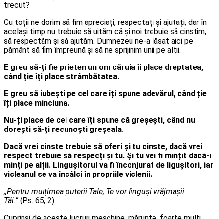
trecut?
Cu toții ne dorim să fim apreciați, respectați și ajutați, dar în
același timp nu trebuie să uităm că și noi trebuie să cinstim,
să respectăm și să ajutăm. Dumnezeu ne-a lăsat aici pe
pământ să fim împreună și să ne sprijinim unii pe alții.
E greu să-ți fie prieten un om căruia îi place dreptatea,
când ție îți place strâmbătatea.
E greu să iubești pe cel care îți spune adevărul, când ție
îți place minciuna.
Nu-ți place de cel care îți spune că greșești, când nu
dorești să-ți recunoști greșeala.
Dacă vrei cinste trebuie să oferi și tu cinste, dacă vrei
respect trebuie să respecți și tu. Și tu vei fi mințit dacă-i
minți pe alții. Lingușitorul va fi înconjurat de ligușitori, iar
vicleanul se va încâlci în propriile viclenii.
,,Pentru mulțimea puterii Tale, Te vor linguși vrăjmașii
Tăi.”
(Ps. 65, 2)
Cuprinși de aceste lucruri meschine, mărunte, foarte mulți