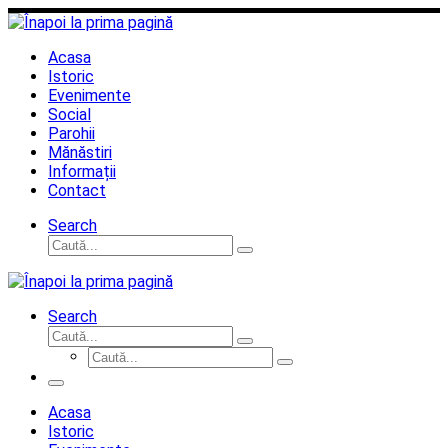
Sari
la
conținut
Acasa
Istoric
Evenimente
Social
Parohii
Mănăstiri
Informații
Contact
Search
Căutare
Caută...
Search
Căutare
Caută...
Căutare
Caută...
Meniu
Acasa
Istoric