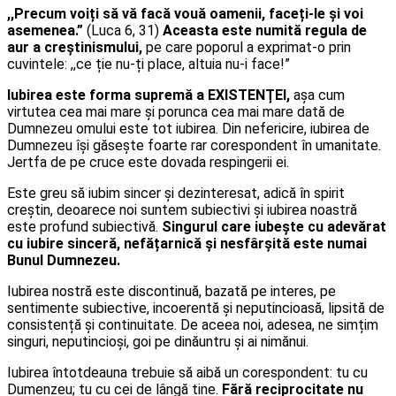
,,Precum voiți să vă facă vouă oamenii, faceți-le și voi
asemenea.”
(Luca 6, 31)
Aceasta este numită regula de
aur a creștinismului,
pe care poporul a exprimat-o prin
cuvintele: ,,ce ție nu-ți place, altuia nu-i face!”
Iubirea este forma supremă a EXISTENȚEI,
așa cum
virtutea cea mai mare și porunca cea mai mare dată de
Dumnezeu omului este tot iubirea. Din nefericire, iubirea de
Dumnezeu își găsește foarte rar corespondent în umanitate.
Jertfa de pe cruce este dovada respingerii ei.
Este greu să iubim sincer și dezinteresat, adică în spirit
creștin, deoarece noi suntem subiectivi și iubirea noastră
este profund subiectivă.
Singurul care iubește cu adevărat
cu iubire sinceră, nefățarnică și nesfârșită este numai
Bunul Dumnezeu.
Iubirea nostră este discontinuă, bazată pe interes, pe
sentimente subiective, incoerentă și neputincioasă, lipsită de
consistență și continuitate. De aceea noi, adesea, ne simțim
singuri, neputincioși, goi pe dinăuntru și ai nimănui.
Iubirea întotdeauna trebuie să aibă un corespondent: tu cu
Dumenzeu; tu cu cei de lângă tine.
Fără reciprocitate nu