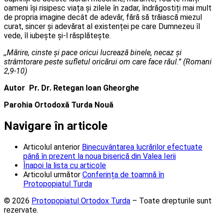
oameni își risipesc viața și zilele în zadar, îndrăgostiți mai mult
de propria imagine decât de adevăr, fără să trăiască miezul
curat, sincer și adevărat al existenței pe care Dumnezeu îl
vede, îl iubește și-l răsplătește.
,,Mărire, cinste și pace oricui lucrează binele, necaz și
strâmtorare peste sufletul oricărui om care face răul.” (Romani
2,9-10)
Autor Pr. Dr. Retegan Ioan Gheorghe
Parohia Ortodoxă Turda Nouă
Navigare în articole
Articolul anterior
Binecuvântarea lucrărilor efectuate
până în prezent la noua biserică din Valea Ierii
Înapoi la lista cu articole
Articolul următor
Conferința de toamnă în
Protopopiatul Turda
© 2026
Protopopiatul Ortodox Turda
– Toate drepturile sunt
rezervate.