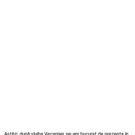
,,Astăzi, după slujba Vecerniei, ne-am bucurat de prezența în