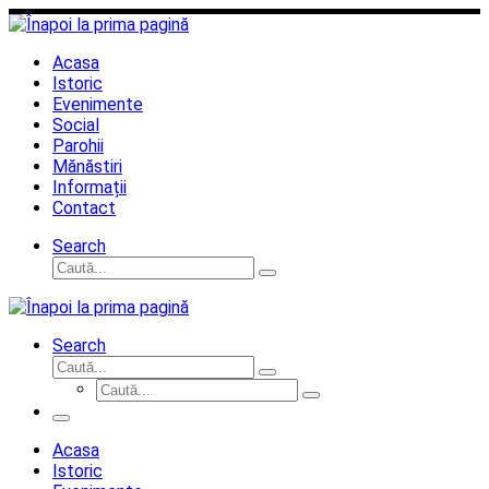
Sari
la
conținut
Acasa
Istoric
Evenimente
Social
Parohii
Mănăstiri
Informații
Contact
Search
Căutare
Caută...
Search
Căutare
Caută...
Căutare
Caută...
Meniu
Acasa
Istoric