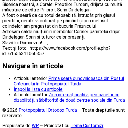
Biserica noastră, a Coralei Preotilor Turdeni, dirijată cu multă
măiestrie de către Pr. prof. Sorin Dindelegan.
A fost o seară de cu totul deosebită, întrucât prin glasul
preotilor, cerul s-a coborât pe pământ și prin melosul
colindelor, am pregustat din bucuria Praznicului.
Adresăm calde mulțumiri membrilor Coralei, părintelui dirijor
Dindelegan Sorin și tuturor celor prezenți.
Slavă lui Dumnezeu!
„
Text și foto: https://www.facebook.com/profile.php?
id=61556311060357
Navigare în articole
Articolul anterior
Prima seară duhovnicească din Postul
Crăciunului în Protopopiatul Turda
Înapoi la lista cu articole
Articolul următor
Ziua internaţională a persoanelor cu
dizabilități, sărbătorită de două centre sociale din Turda
© 2026
Protopopiatul Ortodox Turda
– Toate drepturile sunt
rezervate.
Propulsată de
WP
– Proiectat cu
Temă Customizr