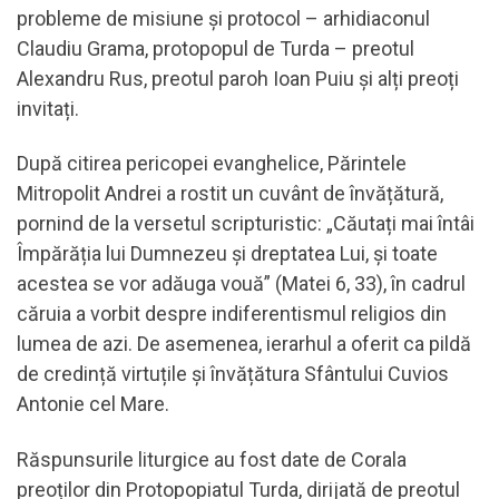
probleme de misiune și protocol – arhidiaconul
Claudiu Grama, protopopul de Turda – preotul
Alexandru Rus, preotul paroh Ioan Puiu și alți preoți
invitați.
După citirea pericopei evanghelice, Părintele
Mitropolit Andrei a rostit un cuvânt de învățătură,
pornind de la versetul scripturistic: „Căutați mai întâi
Împărăția lui Dumnezeu și dreptatea Lui, și toate
acestea se vor adăuga vouă” (Matei 6, 33), în cadrul
căruia a vorbit despre indiferentismul religios din
lumea de azi. De asemenea, ierarhul a oferit ca pildă
de credință virtuțile și învățătura Sfântului Cuvios
Antonie cel Mare.
Răspunsurile liturgice au fost date de Corala
preoților din Protopopiatul Turda, dirijată de preotul