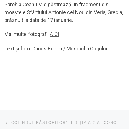
Parohia Ceanu Mic păstrează un fragment din
moaștele Sfântului Antonie cel Nou din Veria, Grecia,
prăznuit la data de 17 ianuarie.
Mai multe fotografii
AICI
Text și foto: Darius Echim / Mitropolia Clujului
Navigare în articole
Articolul anterior
„COLINDUL PĂSTORILOR”, EDIȚIA A 2-A, CONCERT DE COLINDE DEDICAT ANIVERSĂRII A 25 DE ANI DE LA ÎNFIINȚAREA RADIO RENAȘTEREA