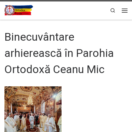
Sari la conținut
Search
Men
Binecuvântare
arhierească în Parohia
Ortodoxă Ceanu Mic