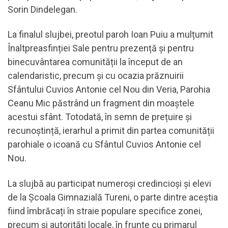
Sorin Dindelegan.
La finalul slujbei, preotul paroh Ioan Puiu a mulțumit
Înaltpreasfinției Sale pentru prezență și pentru
binecuvântarea comunității la început de an
calendaristic, precum și cu ocazia prăznuirii
Sfântului Cuvios Antonie cel Nou din Veria, Parohia
Ceanu Mic păstrând un fragment din moaștele
acestui sfânt. Totodată, în semn de prețuire și
recunoștință, ierarhul a primit din partea comunității
parohiale o icoană cu Sfântul Cuvios Antonie cel
Nou.
La slujbă au participat numeroși credincioși și elevi
de la Școala Gimnazială Tureni, o parte dintre aceștia
fiind îmbrăcați în straie populare specifice zonei,
precum și autorități locale, în frunte cu primarul