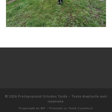
© 2026
Protopopiatul Ortodox Turda
– Toate drepturile sunt
rezervate.
Propulsată de
WP
– Proiectat cu
Temă Customizr