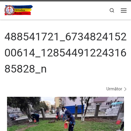
Sari la conținut
Search
Men
488541721_6734824152
00614_12854491224316
85828_n
Navigare în imagini
Următor