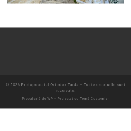
© 2026
Protopopiatul Ortodox Turda
– Toate drepturile sunt
rezervate.
Propulsată de
WP
– Proiectat cu
Temă Customizr