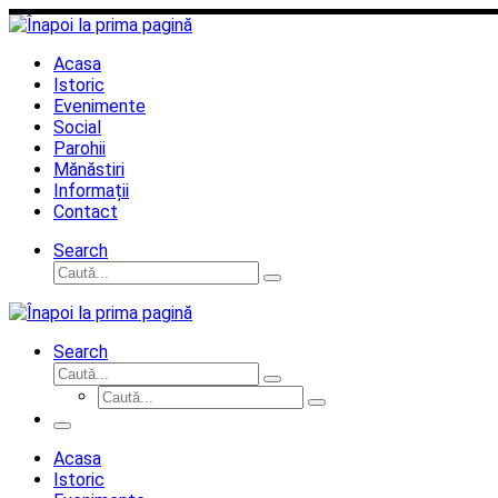
Sari
la
conținut
Acasa
Istoric
Evenimente
Social
Parohii
Mănăstiri
Informații
Contact
Search
Căutare
Caută...
Search
Căutare
Caută...
Căutare
Caută...
Meniu
Acasa
Istoric