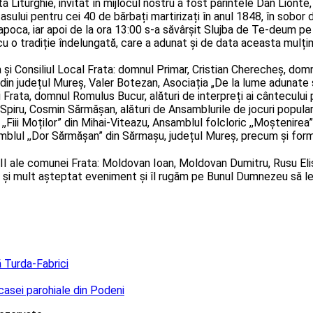
 Liturghie, invitat în mijlocul nostru a fost părintele Dan Lionte,
sului pentru cei 40 de bărbați martirizați în anul 1848, în sobor d
apoca, iar apoi de la ora 13:00 s-a săvârșit Slujba de Te-deum pe
 o tradiție îndelungată, care a adunat și de data aceasta mulțime 
 și Consiliul Local Frata: domnul Primar, Cristian Cherecheș, domn
u din județul Mureș, Valer Botezan, Asociația „De la lume adunate
i Frata, domnul Romulus Bucur, alături de interpreți ai cântecului 
 Spiru, Cosmin Sărmășan, alături de Ansamblurile de jocuri populare:
,Fiii Moților” din Mihai-Viteazu, Ansamblul folcloric ,,Moștenirea”
amblul ,,Dor Sărmășan” din Sărmașu, județul Mureș, precum și form
e comunei Frata: Moldovan Ioan, Moldovan Dumitru, Rusu Elisab
mos și mult așteptat eveniment și îl rugăm pe Bunul Dumnezeu să l
ă Turda-Fabrici
casei parohiale din Podeni