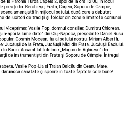
 de la Parohia Turda Capelă 2, apoi de la ora 12:00, în locul
e preoți din: Berchieșu, Frata, Crișeni, Soporu de Câmpie,
 scena amenajată în mijlocul satului, după care a debutat
de iubitori de tradiții și folclor din zonele limitrofe comunei
ul Viceprimar, Vasile Pop, domnul consilier, Dumitru Chiorean.
 și n-apoi la lume date” din Cluj-Napoca, președinte Daniel Rusu
popular: Cosmin Mocean, fiu al satului nostru, Miriam Albertfi,
 Jucăușii de la Frata, Jucăușii Mici din Frata, Jucăușii Baciului,
 din Baciu, Ansamblul folcloric ,,Muguri de Aghireșu” din
ații de instrumentiști din Frata și Soporu de Câmpie. Întregul
eta, Vasile Pop-Lia și Traian Balcău din Ceanu Mare.
e dăruiască sănătate și sporire în toate faptele cele bune!