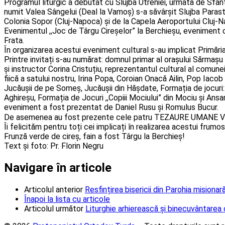
Programul liturgic a debutat cu Slujba Utreniei, urmată de Sfânta
numit Valea Sângelui (Deal la Vamoș) s-a săvârșit Slujba Parasta
Colonia Sopor (Cluj-Napoca) și de la Capela Aeroportului Cluj-N
Evenimentul ,,Joc de Târgu Cireșelor” la Berchieșu, eveniment cu
Frata.
În organizarea acestui eveniment cultural s-au implicat Primăria
Printre invitați s-au numărat: domnul primar al orașului Sărmaș
și instructor Corina Cristuțiu, reprezentantul cultural al comune
fiică a satului nostru, Irina Popa, Coroian Onacă Ailin, Pop Iacob
Jucăușii de pe Someș, Jucăușii din Hășdate, Formația de jocuri: ,
Aghireșu, Formația de Jocuri ,,Copiii Mociului” din Mociu și Ans
eveniment a fost prezentat de Daniel Rusu și Romulus Bucur.
De asemenea au fost prezente cele patru TEZAURE UMANE VII al
Îi felicităm pentru toți cei implicați în realizarea acestui fru
Frunză verde de cireș, fain a fost Târgu la Berchieș!
Text și foto: Pr. Florin Negru
Navigare în articole
Articolul anterior
Resfințirea bisericii din Parohia misionar
Înapoi la lista cu articole
Articolul următor
Liturghie arhierească și binecuvântarea 