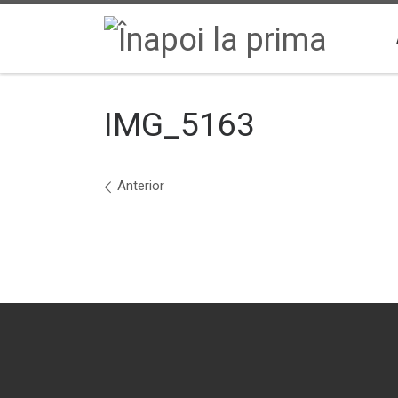
Sari la conținut
IMG_5163
Navigare în imagini
Anterior