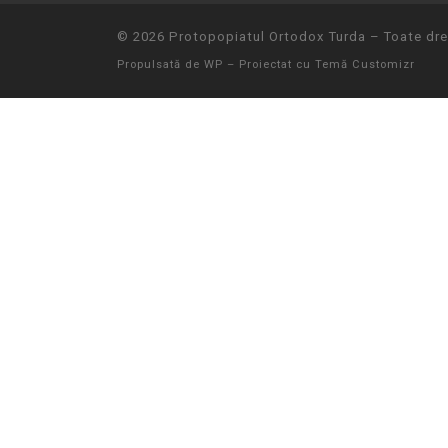
© 2026
Protopopiatul Ortodox Turda
– Toate drep
Propulsată de
WP
– Proiectat cu
Temă Customizr