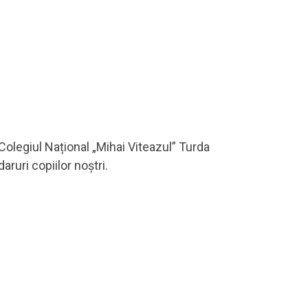
a Colegiul Național „Mihai Viteazul” Turda
ruri copiilor noștri.