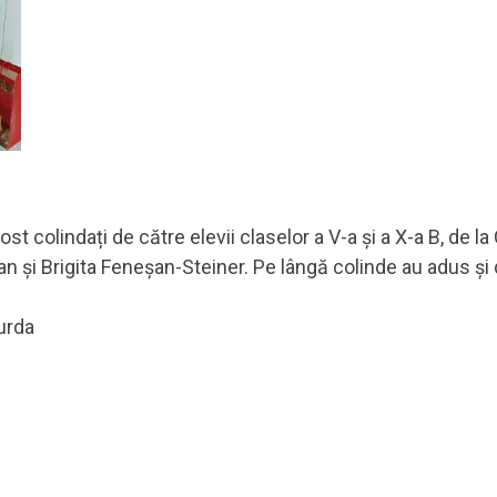
ost colindați de către elevii claselor a V-a și a X-a B, de l
și Brigita Feneșan-Steiner. Pe lângă colinde au adus și da
!
urda