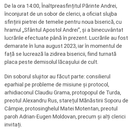
De la ora 14:00, Înaltpreasfințitul Părinte Andrei,
înconjurat de un sobor de clerici, a oficiat slujba
sfințirii pietrei de temelie pentru noua biserică, cu
hramul „Sfântul Apostol Andrei”, și a binecuvântat
lucrările efectuate până în prezent. Lucrările au fost
demarate în luna august 2023, iar în momentul de
față se lucrează la zidirea bisericii, fiind turnată
placa peste demisolul lăcașului de cult.
Din soborul slujitor au făcut parte: consilierul
eparhial pe probleme de misiune și protocol,
arhidiaconul Claudiu Grama, protopopul de Turda,
preotul Alexandru Rus, starețul Mănăstirii Soporu de
Câmpie, protosinghelul Matei Motentan, preotul
paroh Adrian-Eugen Moldovan, precum și alți clerici
invitați.