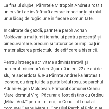
La finalul slujbei, Părintele Mitropolit Andrei a rostit
un cuvânt de învățătură despre importanța și rolul
unui lăcaș de rugăciune în fiecare comunitate.
În calitate de gazdă, părintele paroh Adrian
Moldovan a mulțumit ierarhului pentru prezență și
binecuvântare, precum și tuturor celor implicați în
materializarea proiectului de edificare a bisericii.
Pentru întreaga activitate administrativă și
pastoral-misionară desfășurată în cei 22 de ani de
slujire sacerdotală, IPS Părinte Andrei l-a hirotesit
iconom, cu dreptul de a purta brâul roșu, pe parohul
Adrian-Eugen Moldovan. Primarul comunei Ceanu
Mare, domnul Virgil Păcurar, a fost distins cu Ordinul
„Mihai Vodă” pentru mireni, iar Consiliul Local al
comunei Ceanu Mare și Consiliul Parohial Bolduț au