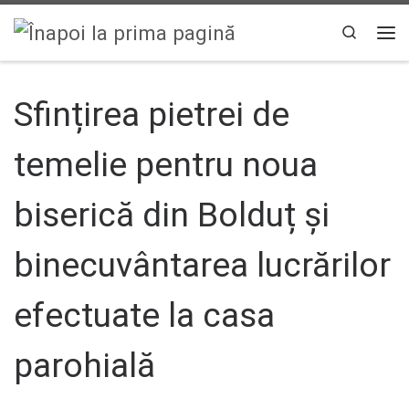
Sari la conținut
Search
Men
Sfințirea pietrei de
temelie pentru noua
biserică din Bolduț și
binecuvântarea lucrărilor
efectuate la casa
parohială