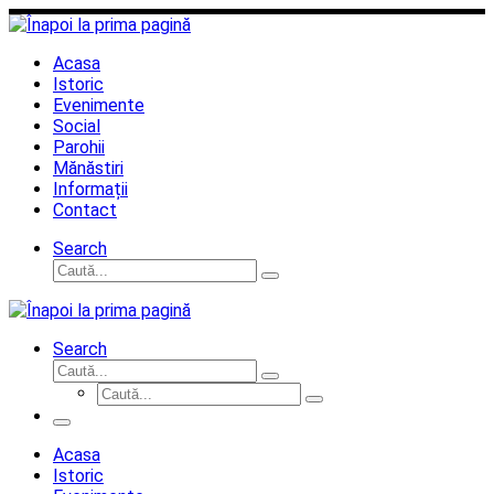
Sari
la
conținut
Acasa
Istoric
Evenimente
Social
Parohii
Mănăstiri
Informații
Contact
Search
Căutare
Caută...
Search
Căutare
Caută...
Căutare
Caută...
Meniu
Acasa
Istoric