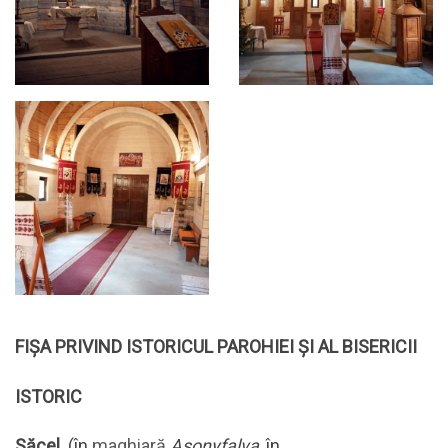
FIȘA PRIVIND ISTORICUL PAROHIEI ȘI AL BISERICII
ISTORIC
Săcel
(în
maghiară
Asonyfalva
, în