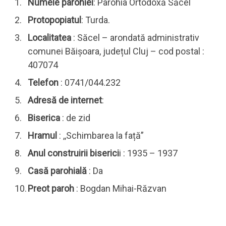
Numele parohiei
: Parohia Ortodoxă Săcel
Protopopiatul
: Turda.
Localitatea
: Săcel – arondată administrativ
comunei Băișoara, județul Cluj – cod postal :
407074
Telefon
: 0741/044.232
Adresă de internet
:
Biserica
: de zid
Hramul
: ,,Schimbarea la față”
Anul construirii biserici
i : 1935 – 1937
Casă parohială
: Da
Preot paroh
: Bogdan Mihai-Răzvan