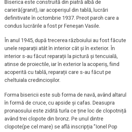
Biserica este construită din piatră albă de
carieră(granit), iar acoperișul din tablă, lucrări
definitivate în octombrie 1937. Preot paroh care a
condus lucrările a fost pr Feneșan Vasile.
În anul 1945, după trecerea războiului au fost făcute
unele reparații atât în interior cât și în exterior. În
interior s-au făcut reparații la pictură și tencuială,
atinse de proiectile, iar în exterior la acoperiș, fiind
acoperită cu tablă, reparații care s-au făcut pe
cheltuiala credincioșilor.
Forma bisericii este sub forma de navă, având altarul
în formă de cruce, cu apside și cafas. Deasupra
pronaosului este zidită turla ce ține loc de clopotniță
având trei clopote din bronz. Pe unul dintre
clopote(pe cel mare) se află inscripția ”Ionel Pop