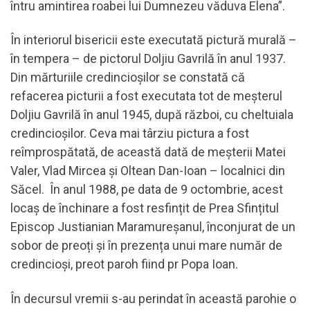
întru amintirea roabei lui Dumnezeu văduva Elena”.
În interiorul bisericii este executată pictură murală –
în tempera – de pictorul Doljiu Gavrilă în anul 1937.
Din mărturiile credincioșilor se constată că
refacerea picturii a fost executata tot de meșterul
Doljiu Gavrilă în anul 1945, după război, cu cheltuiala
credincioșilor. Ceva mai târziu pictura a fost
reîmprospătată, de această dată de meșterii Matei
Valer, Vlad Mircea și Oltean Dan-Ioan – localnici din
Săcel. În anul 1988, pe data de 9 octombrie, acest
locaș de închinare a fost resfințit de Prea Sfințitul
Episcop Justianian Maramureșanul, înconjurat de un
sobor de preoți și în prezența unui mare număr de
credincioși, preot paroh fiind pr Popa Ioan.
În decursul vremii s-au perindat în această parohie o