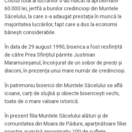
Costul total al lucrărilor s-au ridicat la aproximativ
60.000 lei, jertfă a bunilor credincioși din Muntele
Săcelului, la care s-a adaugat prestația în muncă la
majoritatea lucrărilor, fapt care a dus la economii
bănești considerabile.
În data de 29 august 1990, biserica a fost resfințită
de către Prea Sfințitul părinte Justinian
Maramureșanul, înconjurat de un sobor de preoți și
diaconi, în prezența unui mare număr de credincioși.
În patrimoniu bisericii din Muntele Săcelului se află
icoane, carți de slujbă și obiecte bisericești vechi,
toate de o mare valoare istorică.
În prezent filia Muntele Săcelului alături și de
comunitatea din Moara de Pădure, aparținătoare filiei
noastre, numără aproximativ 100 de suflete.