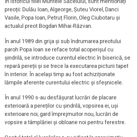
În istoricul filiei Muntele Săcelului, sunt mentionați
preoții: Dulău Ioan, Algeorge, Șuteu Viorel, Danci
Vasile, Popa Ioan, Petruț Florin, Oleg Ciubotaru și
actualul preot Bogdan Mihai-Răzvan.
În anul 1989 din grija și sub îndrumarea preotului
paroh Popa Ioan se reface total acoperișul cu
șindrilă, se introduce curentul electric în biserică, se
repară pereții și se trece la executarea picturii tapet
în interior. În același timp au fost achiziționate
lămpile aferente curentului electric și sfeșnicele.
În anul 1990 s-au desfășurat lucrări de placare
exterioară a pereților cu șindrilă, vopsirea ei, uși
exterioare noi, gard împrejmuitor nou, lucrări de
vopsire a tâmplăriei și obloane noi pentru ferestre.