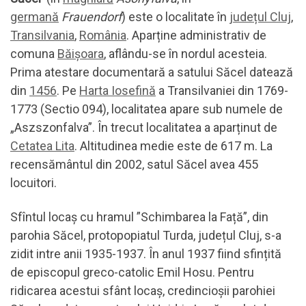
germană
Frauendorf
) este o localitate în
județul Cluj
,
Transilvania
,
România
. Aparține administrativ de
comuna
Băișoara
, aflându-se în nordul acesteia.
Prima atestare documentară a satului Săcel datează
din
1456
. Pe
Harta Iosefină
a Transilvaniei din 1769-
1773 (Sectio 094), localitatea apare sub numele de
„Aszszonfalva”. În trecut localitatea a aparținut de
Cetatea Lita
. Altitudinea medie este de 617 m. La
recensământul din 2002, satul Săcel avea 455
locuitori.
Sfîntul locaș cu hramul ”Schimbarea la Față”, din
parohia Săcel, protopopiatul Turda, județul Cluj, s-a
zidit intre anii 1935-1937. În anul 1937 fiind sfințită
de episcopul greco-catolic Emil Hosu. Pentru
ridicarea acestui sfânt locaș, credincioșii parohiei