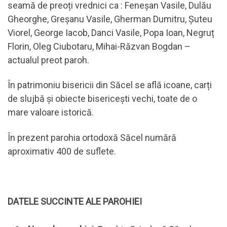
seamă de preoți vrednici ca : Feneșan Vasile, Dulău
Gheorghe, Greșanu Vasile, Gherman Dumitru, Șuteu
Viorel, George Iacob, Danci Vasile, Popa Ioan, Negruț
Florin, Oleg Ciubotaru, Mihai-Răzvan Bogdan –
actualul preot paroh.
În patrimoniu bisericii din Săcel se află icoane, carți
de slujbă și obiecte bisericești vechi, toate de o
mare valoare istorică.
În prezent parohia ortodoxă Săcel numără
aproximativ 400 de suflete.
DATELE SUCCINTE ALE PAROHIEI