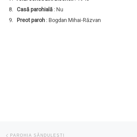
Casă parohială
: Nu
Preot paroh
: Bogdan Mihai-Răzvan
Navigare în articole
Articolul anterior
PAROHIA SĂNDULEŞTI