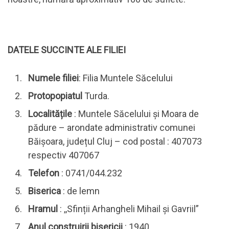
DATELE SUCCINTE ALE FILIEI
Numele filiei
: Filia Muntele Săcelului
Protopopiatul
Turda.
Localitățile
: Muntele Săcelului și Moara de
pădure – arondate administrativ comunei
Băișoara, județul Cluj – cod postal : 407073
respectiv 407067
Telefon
: 0741/044.232
Biserica
: de lemn
Hramul
: ,,Sfinții Arhangheli Mihail și Gavriil”
Anul construirii bisericii
: 1940