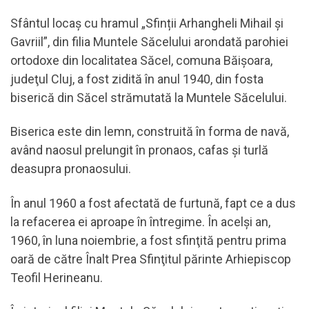
Sfântul locaş cu hramul „Sfinții Arhangheli Mihail şi
Gavriil”, din filia Muntele Săcelului arondată parohiei
ortodoxe din localitatea Săcel, comuna Băişoara,
judeţul Cluj, a fost zidită în anul 1940, din fosta
biserică din Săcel strămutată la Muntele Săcelului.
Biserica este din lemn, construită în forma de navă,
având naosul prelungit în pronaos, cafas şi turlă
deasupra pronaosului.
În anul 1960 a fost afectată de furtună, fapt ce a dus
la refacerea ei aproape în întregime. În acelşi an,
1960, în luna noiembrie, a fost sfinţită pentru prima
oară de către Înalt Prea Sfinţitul părinte Arhiepiscop
Teofil Herineanu.