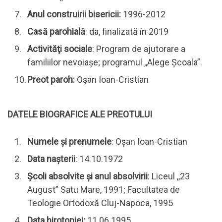
Anul construirii bisericii:
1996-2012
Casă parohială
: da, finalizată în 2019
Activităţi sociale
: Program de ajutorare a
familiilor nevoiaşe; programul ,,Alege Şcoala”.
Preot paroh:
Oşan Ioan-Cristian
DATELE BIOGRAFICE ALE PREOTULUI
Numele şi prenumele
: Oşan Ioan-Cristian
Data naşterii
: 14.10.1972
Şcoli absolvite și anul absolvirii
: Liceul ,,23
August” Satu Mare, 1991; Facultatea de
Teologie Ortodoxă Cluj-Napoca, 1995
Data hirotoniei:
11.06.1995