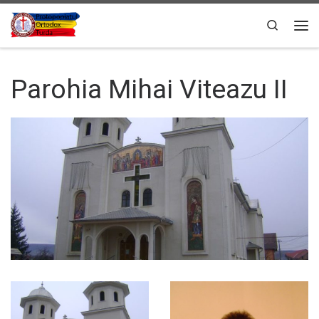
Sari la conținut
Search
Men
Parohia Mihai Viteazu II