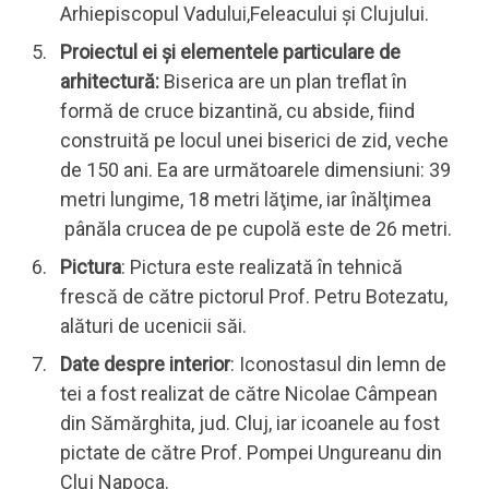
Arhiepiscopul Vadului,Feleacului şi Clujului.
Proiectul ei şi elementele particulare de
arhitectură:
Biserica are un plan treflat în
formă de cruce bizantină, cu abside, fiind
construită pe locul unei biserici de zid, veche
de 150 ani. Ea are următoarele dimensiuni: 39
metri lungime, 18 metri lăţime, iar înălţimea
pânăla crucea de pe cupolă este de 26 metri.
Pictura
: Pictura este realizată în tehnică
frescă de către pictorul Prof. Petru Botezatu,
alături de ucenicii săi.
Date despre interior
: Iconostasul din lemn de
tei a fost realizat de către Nicolae Câmpean
din Sămărghita, jud. Cluj, iar icoanele au fost
pictate de către Prof. Pompei Ungureanu din
Cluj Napoca.