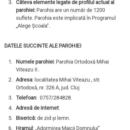
Câteva elemente legate de profilul actual al
parohiei:
Parohia are un număr de 1200
suflete. Parohia este implicată în Programul
,,Alege Şcoala”.
DATELE SUCCINTE ALE PAROHIEI
Numele parohiei
: Parohia Ortodoxă Mihai
Viteazu II .
Adresa
: localitatea Mihai Viteazu , str.
Ortodoxă, nr. 326 A, jud. Cluj
Telefoan
: 0757/284828.
Adresă de internet
:
Biserică:
de zid şi lemn.
Hramul
: ,,Adormirea Maicii Domnului”