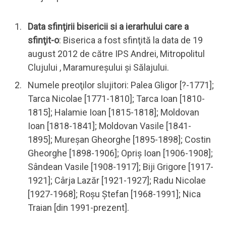
Data sfinţirii bisericii si a ierarhului care a
sfinţit-o
: Biserica a fost sfinţită la data de 19
august 2012 de către IPS Andrei, Mitropolitul
Clujului , Maramureşului şi Sălajului.
Numele preoţilor slujitori: Palea Gligor [?-1771];
Tarca Nicolae [1771-1810]; Tarca Ioan [1810-
1815]; Halamie Ioan [1815-1818]; Moldovan
Ioan [1818-1841]; Moldovan Vasile [1841-
1895]; Mureşan Gheorghe [1895-1898]; Costin
Gheorghe [1898-1906]; Opriş Ioan [1906-1908];
Sândean Vasile [1908-1917]; Biji Grigore [1917-
1921]; Cârja Lazăr [1921-1927]; Radu Nicolae
[1927-1968]; Roşu Ştefan [1968-1991]; Nica
Traian [din 1991-prezent].