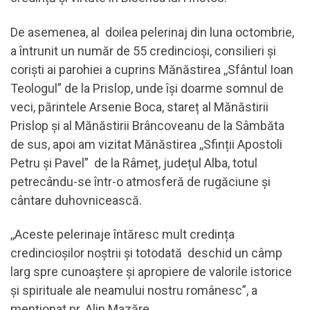
De asemenea, al doilea pelerinaj din luna octombrie,
a întrunit un număr de 55 credincioși, consilieri și
coriști ai parohiei a cuprins Mănăstirea ,,Sfântul Ioan
Teologul” de la Prislop, unde își doarme somnul de
veci, părintele Arsenie Boca, stareț al Mănăstirii
Prislop și al Mănăstirii Brâncoveanu de la Sâmbăta
de sus, apoi am vizitat Mănăstirea ,,Sfinții Apostoli
Petru și Pavel” de la Râmeț, județul Alba, totul
petrecându-se într-o atmosferă de rugăciune și
cântare duhovnicească.
,,Aceste pelerinaje întăresc mult credința
credincioșilor noștrii și totodată deschid un câmp
larg spre cunoaștere și apropiere de valorile istorice
și spirituale ale neamului nostru românesc”, a
menționat pr. Alin Mazăre