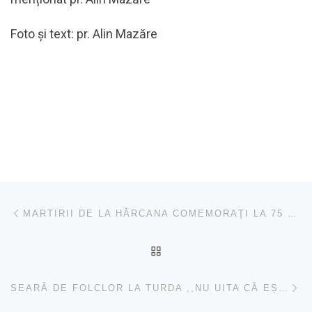
Foto și text: pr. Alin Mazăre
Navigare în articole
Articolul anterior
MARTIRII DE LA HĂRCANA COMEMORAŢI LA 75 DE ANI DE LA MOARTEA LOR
ÎNAPOI LA LISTA CU ART
Ar
SEARĂ DE FOLCLOR LA TURDA ,,NU UITA CĂ EȘTI ROMÂN!”