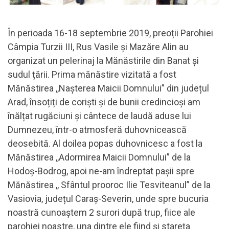
În perioada 16-18 septembrie 2019, preoții Parohiei
Câmpia Turzii III, Rus Vasile și Mazăre Alin au
organizat un pelerinaj la Mănăstirile din Banat și
sudul țării. Prima mănăstire vizitată a fost
Mănăstirea ,,Nașterea Maicii Domnului” din județul
Arad, însoțiți de coriști și de bunii credincioși am
înălțat rugăciuni și cântece de laudă aduse lui
Dumnezeu, într-o atmosferă duhovnicească
deosebită. Al doilea popas duhovnicesc a fost la
Mănăstirea ,,Adormirea Maicii Domnului” de la
Hodoș-Bodrog, apoi ne-am îndreptat pașii spre
Mănăstirea ,, Sfântul prooroc Ilie Tesviteanul” de la
Vasiovia, județul Caraș-Severin, unde spre bucuria
noastră cunoaștem 2 surori după trup, fiice ale
parohiei noastre, una dintre ele fiind și stareța