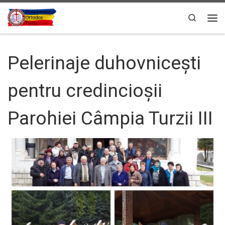
Sari la conținut
Search
Men
Pelerinaje duhovnicești
pentru credincioșii
Parohiei Câmpia Turzii III