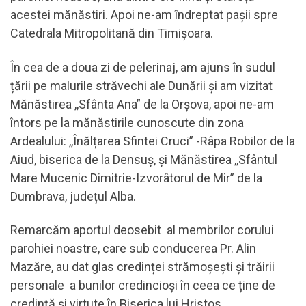
acestei mănăstiri. Apoi ne-am îndreptat pașii spre
Catedrala Mitropolitană din Timișoara.
În cea de a doua zi de pelerinaj, am ajuns în sudul
țării pe malurile străvechi ale Dunării și am vizitat
Mănăstirea ,,Sfânta Ana” de la Orșova, apoi ne-am
întors pe la mănăstirile cunoscute din zona
Ardealului: ,,Înălțarea Sfintei Cruci” -Râpa Robilor de la
Aiud, biserica de la Densuș, și Mănăstirea ,,Sfântul
Mare Mucenic Dimitrie-Izvorâtorul de Mir” de la
Dumbrava, județul Alba.
Remarcăm aportul deosebit al membrilor corului
parohiei noastre, care sub conducerea Pr. Alin
Mazăre, au dat glas credinței strămoșești și trăirii
personale a bunilor credincioși în ceea ce ține de
credință și virtute în Biserica lui Hristos.