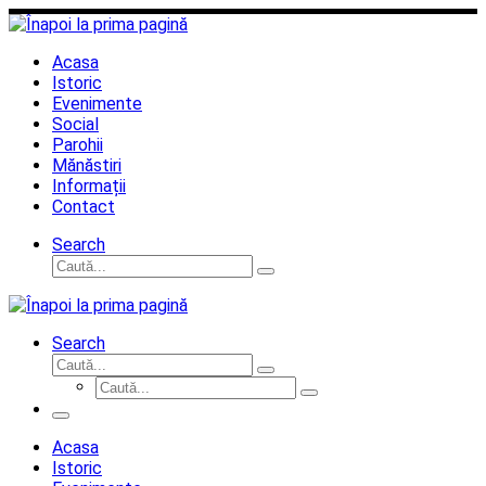
Sari
la
conținut
Acasa
Istoric
Evenimente
Social
Parohii
Mănăstiri
Informații
Contact
Search
Căutare
Caută...
Search
Căutare
Caută...
Căutare
Caută...
Meniu
Acasa
Istoric