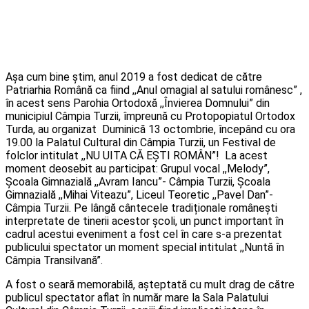
Așa cum bine știm, anul 2019 a fost dedicat de către
Patriarhia Română ca fiind ,,Anul omagial al satului românesc” ,
în acest sens Parohia Ortodoxă ,,Învierea Domnului” din
municipiul Câmpia Turzii, împreună cu Protopopiatul Ortodox
Turda, au organizat Duminică 13 octombrie, începând cu ora
19.00 la Palatul Cultural din Câmpia Turzii, un Festival de
folclor intitulat ,,NU UITA CĂ EȘTI ROMÂN”! La acest
moment deosebit au participat: Grupul vocal ,,Melody”,
Școala Gimnazială ,,Avram Iancu”- Câmpia Turzii, Școala
Gimnazială ,,Mihai Viteazu”, Liceul Teoretic ,,Pavel Dan”-
Câmpia Turzii. Pe lângă cântecele tradiționale românești
interpretate de tinerii acestor școli, un punct important în
cadrul acestui eveniment a fost cel în care s-a prezentat
publicului spectator un moment special intitulat ,,Nuntă în
Câmpia Transilvană”.
A fost o seară memorabilă, așteptată cu mult drag de către
publicul spectator aflat în număr mare la Sala Palatului