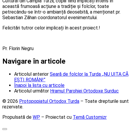
Cultural din Câmpia Turzii, copiii fiind implicați intens în
această frumoasă acțiune a tradiție și folclor, toate
petrecându-se într-o ambianță deosebită, a menționat pr.
Sebastian Zăhan coordonatorul evenimentului.
Felicitări tutror celor implicați în acest proiect.!
Pr. Florin Negru
Navigare în articole
Articolul anterior
Seară de folclor la Turda ,,NU UITA CĂ
EȘTI ROMÂN!”
Înapoi la lista cu articole
Articolul următor
Hramul Parohiei Ortodoxe Surduc
© 2026
Protopopiatul Ortodox Turda
– Toate drepturile sunt
rezervate.
Propulsată de
WP
– Proiectat cu
Temă Customizr