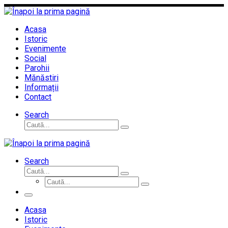
Sari
la
conținut
Acasa
Istoric
Evenimente
Social
Parohii
Mănăstiri
Informații
Contact
Search
Căutare
Caută...
Search
Căutare
Caută...
Căutare
Caută...
Meniu
Acasa
Istoric