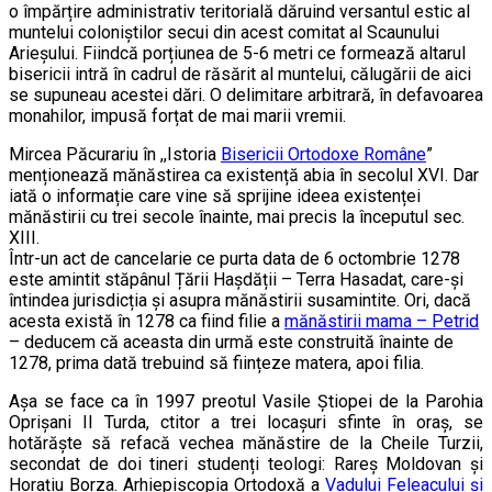
o împărțire administrativ teritorială dăruind versantul estic al
muntelui coloniștilor secui din acest comitat al Scaunului
Arieșului. Fiindcă porțiunea de 5-6 metri ce formează altarul
bisericii intră în cadrul de răsărit al muntelui, călugării de aici
se supuneau acestei dări. O delimitare arbitrară, în defavoarea
monahilor, impusă forțat de mai marii vremii.
Mircea Păcurariu în ,,Istoria
Bisericii Ortodoxe Române
”
menționează mănăstirea ca existență abia în secolul XVI. Dar
iată o informație care vine să sprijine ideea existenței
mănăstirii cu trei secole înainte, mai precis la începutul sec.
XIII.
Într-un act de cancelarie ce purta data de 6 octombrie 1278
este amintit stăpânul Țării Hașdății – Terra Hasadat, care-și
întindea jurisdicția și asupra mănăstirii susamintite. Ori, dacă
acesta există în 1278 ca fiind filie a
mănăstirii mama – Petrid
– deducem că aceasta din urmă este construită înainte de
1278, prima dată trebuind să ființeze matera, apoi filia.
Așa se face ca în 1997 preotul Vasile Știopei de la Parohia
Oprișani II Turda, ctitor a trei locașuri sfinte în oraș, se
hotărăște să refacă vechea mănăstire de la Cheile Turzii,
secondat de doi tineri studenți teologi: Rareș Moldovan și
Horațiu Borza. Arhiepiscopia Ortodoxă a
Vadului Feleacului și