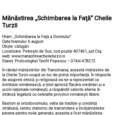
Mănăstirea „Schimbarea la Faţă” Cheile
Turzii
Hram: ,,Schimbarea la Faţă a Domnului”
Data hramului: 6 august
Obște: călugări
Localizare: Petreştii de Sus, cod poștal 407461, jud Cluj
web: www.manastireacheileturzii.ro
Stareț: Protosinghel Teofil Popescu – 0744/478272
În rândul mănăstirilor din Transilvania, această mănăstire de
la Cheile Turzii ocupă un loc de primă importanță. În timpurile
de asuprire etnică și religioasă ea ne-a reprezentat ca
instituție românească, a ținut aprinsă flacăra credinței și a
școlii naționale românești, a răspândit valorile eterne în
strânsă legatură cu celelalte provincii românești libere.
Bastion al ortodoxismului, vatra de tradiție și credință
străbună, centru statornic de transmitere a învățămintelor
perene pentru noile generații, aceasta a fost mănăstirea