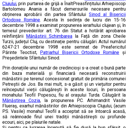
Clujului
, prin purtarea de grijă a ÎnaltPreasfințitului Arhiepiscop
Bartolomeu Anania a făcut demersurile necesare pentru
obținerea aprobării din partea Sfântului
Sinod al Bisericii
Ortodoxe Române
. Acesta în sedința de lucru din 15-16
decembrie 1998 a examinat propunerea ierarhului clujean și, în
temeiul prevederilor art. 76 din Statut a hotărât aprobarea
reînființării
Mănăstirii Schimbarea
la Față din zona Cheile
Turzii, județul Cluj, cu destinație pentru călugări. Actul numărul
6247-21 decembrie 1998 este semnat de Preafericitul
Părinte Teoctist,
Patriarhul Bisericii Ortodoxe Române
și
Președintele Sfântului Sinod.
Prin donațiile unui număr de credincioși s-a creat o bună parte
din baza materială și financiară necesară reconstruirii
mănăstirii pe terenul concesionat gratuit de primăria comunei
Petreștii de Jos. Ba mai mult, s-a găsit și un viețuitor pentru
reînceputul vieții călugărești în aceste locuri, în persoana
monahului Teofil Popescu, fiu al orașului Turda. Călugărit la
Mănăstirea Cozia
, la propunerea P.C. Arhimandrit Vasile
Flueraș, exarhul mănăstirilor din Arhiepiscopia Clujului, (acum
P.S. Vasile) monahul Teofil a acceptat să se întoarcă acasă,
să reânnoade firul unei tradiții mănăstirești cu profunde
ecouri, aici, pe plaiurile natale.
Și pentru ca lucrarea începută să fie dusă la bun sfârșit, o