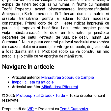
echipă de tineri teologi, si nu numai, în frunte cu monahul
Teofil Popescu, având binecuvântarea Înaltpreasfințitului
Arhiepiscop Bartolomeu colindă în fiecare duminica satele și
orasele transilvane pentru a aduna fonduri necesare
construcției. Primul corp de chilii este ridicat împreună cu
paraclisul, trapeza și bucătăria. Locul este propice pentru
viața mănăstirească, la doar un kilometru și jumătate
departare de satul Petreștii de Sus, pe dealul numit „La
Curmaturi”. Nu s-a putut construi pe locul vechiului așezamânt
din cauza solului și a condițiilor vitrege de acolo, deși aceasta
a fost dorința inițială. Probabil acolo se va construi un mic
paraclis și o chilie ce va aparține de mănăstire.
Navigare în articole
Articolul anterior
Mănăstirea Soporu de Câmpie
Înapoi la lista cu articole
Articolul următor
Mănăstirea Pădureni
© 2026
Protopopiatul Ortodox Turda
– Toate drepturile sunt
rezervate.
Propulsată de
WP
– Proiectat cu
Temă Customizr