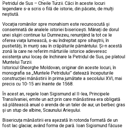
Petridul de Sus – Cheile Turzii. Căci în aceste locuri
legendare s-a scris o filă de istorie, din păcate, de mulți
neștiută.
Vocația românilor spre monahism este recunoscută și
consemnată de analele istoriei bisericești. Mânați de dorul
unei slujiri continue lui Dumnezeu, renunțând la tot ce le
oferea viața lumească, s-au îndreptat spre sihaștrii, în
pustietăți, în munți sau în crăpăturile pământului. Și-n acestă
zonă la care ne referim mărturiile istorice adeveresc
existența unui locaș de închinare la Petridul de Sus, pe platoul
Muntelui Turzii.
Istoricul Gheorghe Moldovan, originar din aceste locuri, în
monografia sa ,,Muntele Petridului” datează începuturile
construcției mănăstirii în prima jumătate a secolului XVI, mai
precis cu 10-15 ani înainte de 1568.
În acest an, regele Ioan Sigismund al II-lea, Principele
Transilvaniei, emite un act prin care mănăstirea era obligată
să plătească anual o arenda de un taler de aur, un berbec gras
și un stup de albine, Scaunului Arieșului.
Bisericuța mănăstirii era așezată în rotonda formată de un
fost lac glaciar, având forma de pară. Ioan Sigismund făcuse