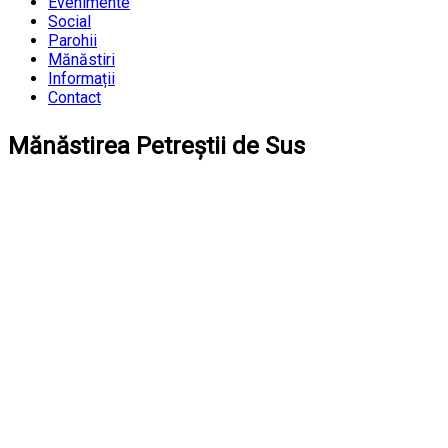
Evenimente
Social
Parohii
Mănăstiri
Informații
Contact
Mănăstirea Petreștii de Sus