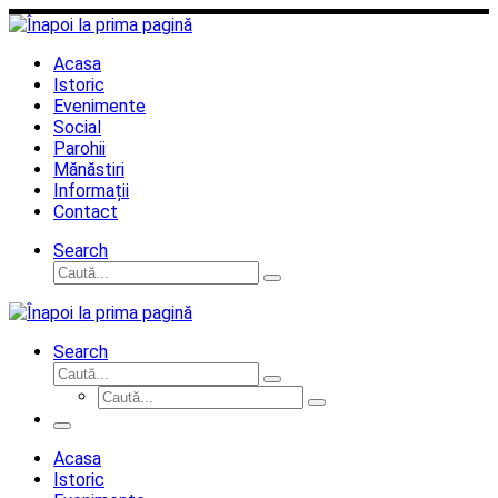
Sari
la
conținut
Acasa
Istoric
Evenimente
Social
Parohii
Mănăstiri
Informații
Contact
Search
Căutare
Caută...
Search
Căutare
Caută...
Căutare
Caută...
Meniu
Acasa
Istoric