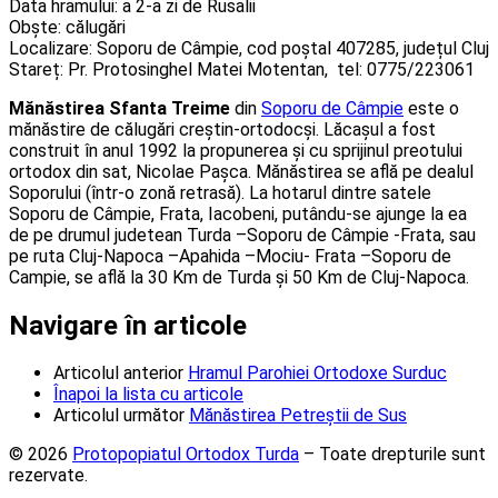
Data hramului: a 2-a zi de Rusalii
Obște: călugări
Localizare: Soporu de Câmpie, cod poștal 407285, județul Cluj
Stareț: Pr. Protosinghel Matei Motentan, tel: 0775/223061
Mănăstirea Sfanta Treime
din
Soporu de Câmpie
este o
mănăstire de călugări creștin-ortodocși. Lăcașul a fost
construit în anul 1992 la propunerea și cu sprijinul preotului
ortodox din sat, Nicolae Pașca. Mănăstirea se află pe dealul
Soporului (într-o zonă retrasă). La hotarul dintre satele
Soporu de Câmpie, Frata, Iacobeni, putându-se ajunge la ea
de pe drumul judetean Turda –Soporu de Câmpie -Frata, sau
pe ruta Cluj-Napoca –Apahida –Mociu- Frata –Soporu de
Campie, se află la 30 Km de Turda și 50 Km de Cluj-Napoca.
Navigare în articole
Articolul anterior
Hramul Parohiei Ortodoxe Surduc
Înapoi la lista cu articole
Articolul următor
Mănăstirea Petreștii de Sus
© 2026
Protopopiatul Ortodox Turda
– Toate drepturile sunt
rezervate.