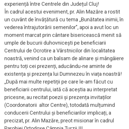
experiență între Centrele din Județul Cluj!
În cadrul acestui eveniment, pr. Alin Mazăre a rostit
un cuvânt de învățătură cu tema ,,Bunătatea inimii, în
vederea întrajutorării semenilor”, apoi a avut loc un
moment marcat prin cântare bisericească menit să
umple de bucurii duhovnicești pe beneficiarii
Centrului de Ocrotire a Vârstnicilor din localitatea
noastră, venind ca un balsam de alinare și mângâiere
pentru toți cei prezenți, aducându-ne aminte de
existența și prezența lui Dumnezeu în viața noastră!
,,După mai multe repetiții pe care le-am făcut cu
beneficiarii centrului, iată că aceștia au interpretat
pricesne, au recitat poezii și prezența invitaților
(Coordonatorii altor Centre), totodată mulțumind
conducerii Centrului și beneficiarilor implicați, a
precizat, pr. Alin Mazăre, preot misionar în cadrul
Parohiei Ortodoxe Câmpia Turzii III.