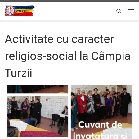
Sari la conținut
Search
Men
Activitate cu caracter
religios-social la Câmpia
Turzii