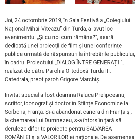
Joi, 24 octombrie 2019, în Sala Festivă a ,,Colegiului
Național Mihai-Viteazu” din Turda, a avut loc
evenimentul ,,Și cu noi cum rămâne?”, seară
dedicată unei proiecții de film și unei conferințe
publice urmată de răspunsuri la întrebările publicului,
în cadrul Proiectului ,,DIALOG ÎNTRE GENERAȚII”,
realizat de către Parohia Ortodoxă Turda III,
Catedrala, preot paroh Grigore Marchiș.
Invitat special a fost doamna Raluca Prelipceanu,
scriitor, iconograf și doctor în Științe Economice la
Sorbona, Franța. Și-a abandonat cariera din Franța și,
la chemarea Lui Dumnezeu, s-a întors în țară să
deruleze diferite proiecte pentru SALVAREA
ROMÂNIEI și a VALORILOR ei naționale. De asemenea