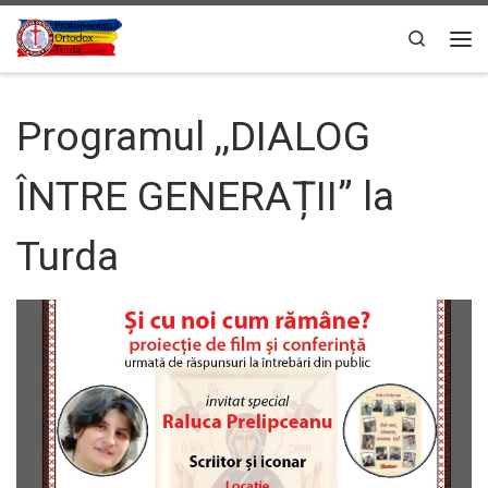
Sari la conținut
Search
Men
Programul ,,DIALOG
ÎNTRE GENERAȚII” la
Turda