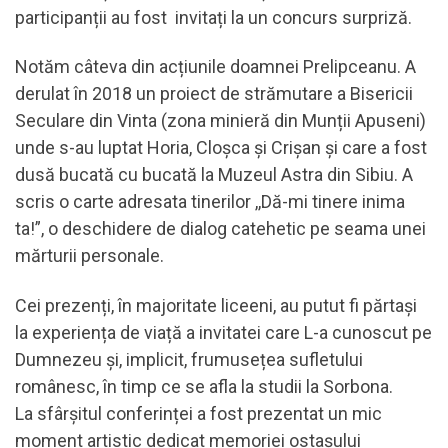
participanții au fost invitați la un concurs surpriză.
Notăm câteva din acțiunile doamnei Prelipceanu. A
derulat în 2018 un proiect de strămutare a Bisericii
Seculare din Vinta (zona minieră din Munții Apuseni)
unde s-au luptat Horia, Cloșca și Crișan și care a fost
dusă bucată cu bucată la Muzeul Astra din Sibiu. A
scris o carte adresata tinerilor ,,Dă-mi tinere inima
ta!”, o deschidere de dialog catehetic pe seama unei
mărturii personale.
Cei prezenți, în majoritate liceeni, au putut fi părtași
la experiența de viață a invitatei care L-a cunoscut pe
Dumnezeu și, implicit, frumusețea sufletului
românesc, în timp ce se afla la studii la Sorbona.
La sfârșitul conferinței a fost prezentat un mic
moment artistic dedicat memoriei ostașului