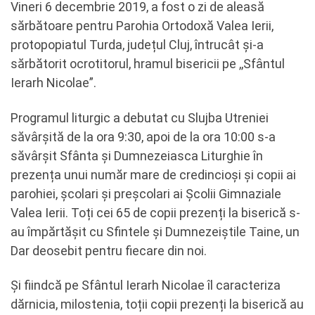
Vineri 6 decembrie 2019, a fost o zi de aleasă
sărbătoare pentru Parohia Ortodoxă Valea Ierii,
protopopiatul Turda, județul Cluj, întrucât și-a
sărbătorit ocrotitorul, hramul bisericii pe ,,Sfântul
Ierarh Nicolae”.
Programul liturgic a debutat cu Slujba Utreniei
săvârșită de la ora 9:30, apoi de la ora 10:00 s-a
săvârșit Sfânta și Dumnezeiasca Liturghie în
prezența unui număr mare de credincioși și copii ai
parohiei, școlari și preșcolari ai Școlii Gimnaziale
Valea Ierii. Toți cei 65 de copii prezenți la biserică s-
au împărtășit cu Sfintele și Dumnezeiștile Taine, un
Dar deosebit pentru fiecare din noi.
Și fiindcă pe Sfântul Ierarh Nicolae îl caracteriza
dărnicia, milostenia, toții copii prezenți la biserică au