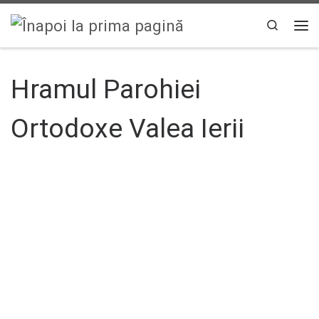
Sari la conținut
Search
Men
Hramul Parohiei
Ortodoxe Valea Ierii