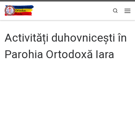
Sari la conținut
Search
Men
Activități duhovnicești în
Parohia Ortodoxă Iara