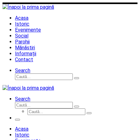
Sari
la
conținut
Acasa
Istoric
Evenimente
Social
Parohii
Mănăstiri
Informații
Contact
Search
Căutare
Caută...
Search
Căutare
Caută...
Căutare
Caută...
Meniu
Acasa
Istoric