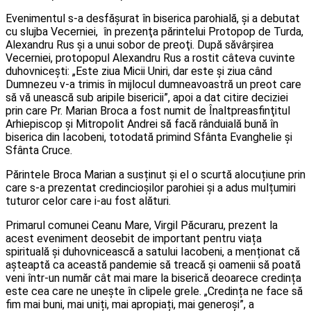
Evenimentul s-a desfăşurat în biserica parohială, şi a debutat
cu slujba Vecerniei, în prezenţa părintelui Protopop de Turda,
Alexandru Rus şi a unui sobor de preoţi. După săvârșirea
Vecerniei, protopopul Alexandru Rus a rostit câteva cuvinte
duhovnicești: „Este ziua Micii Uniri, dar este și ziua când
Dumnezeu v-a trimis în mijlocul dumneavoastră un preot care
să vă unească sub aripile bisericii”, apoi a dat citire deciziei
prin care Pr. Marian Broca a fost numit de Înaltpreasfinţitul
Arhiepiscop şi Mitropolit Andrei să facă rânduială bună în
biserica din Iacobeni, totodată primind Sfânta Evanghelie şi
Sfânta Cruce.
Părintele Broca Marian a susținut și el o scurtă alocuțiune prin
care s-a prezentat credincioșilor parohiei și a adus mulțumiri
tuturor celor care i-au fost alături.
Primarul comunei Ceanu Mare, Virgil Păcuraru, prezent la
acest eveniment deosebit de important pentru viața
spirituală și duhovnicească a satului Iacobeni, a menționat că
așteaptă ca această pandemie să treacă și oamenii să poată
veni într-un număr cât mai mare la biserică deoarece credința
este cea care ne unește în clipele grele. „Credința ne face să
fim mai buni, mai uniți, mai apropiați, mai generoși”, a