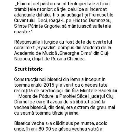
„Fluierul cel păstoresc al teologiei tale a biruit
trâmbiţele ritorilor; că ţie, celui ce ai încercat
adâncurile duhului, ţi s-au adăugat şi Frumuseţile
Cuvântului. Deci, roagă-L pe Hristos Dumnezeu,
Sfinte Părinte Grigorie, să mântuiască sufletele
noastre.”
Răspunsurile liturgice au fost date de cvartetul
coral mixt „Synavlia”, compus din studenți de la
Academia de Muzică „Gheorghe Dima” din Cluj-
Napoca, dirijat de Roxana Chicidea.
Scurt istoric
Construcția noii biserici din lemn a început în
toamna anului 2015 și a venit ca o necesitate
resimțită de credincioșii din filia Muntele Săcelului
– Moara de Pădure, a Parohiei Săcel, județul Cluj.
Drumul pe care îl aveau de străbătut până la
vechea biserică, din deal, era extrem de greu, mai
cu seamă toamna târziu și iarna.
Biserica veche s-a clădit sus pe munte, acolo
unde, în anii 80-90 se găsea vechea vatră a