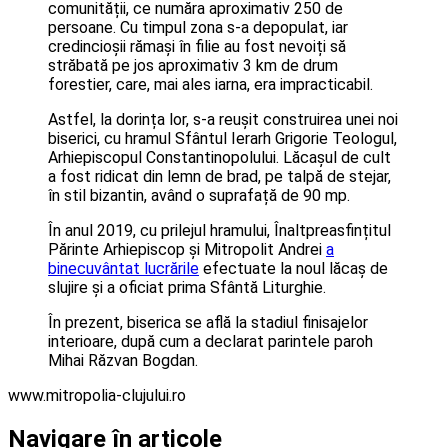
comunității, ce număra aproximativ 250 de
persoane. Cu timpul zona s-a depopulat, iar
credincioșii rămași în filie au fost nevoiți să
străbată pe jos aproximativ 3 km de drum
forestier, care, mai ales iarna, era impracticabil.
Astfel, la dorința lor, s-a reușit construirea unei noi
biserici, cu hramul Sfântul Ierarh Grigorie Teologul,
Arhiepiscopul Constantinopolului. Lăcașul de cult
a fost ridicat din lemn de brad, pe talpă de stejar,
în stil bizantin, având o suprafață de 90 mp.
În anul 2019, cu prilejul hramului, Înaltpreasfințitul
Părinte Arhiepiscop și Mitropolit Andrei
a
binecuvântat lucrările
efectuate la noul lăcaș de
slujire și a oficiat prima Sfântă Liturghie.
În prezent, biserica se află la stadiul finisajelor
interioare, după cum a declarat parintele paroh
Mihai Răzvan Bogdan.
www.mitropolia-clujului.ro
Navigare în articole