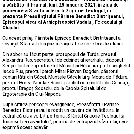
a
sărbătorit hramul, luni, 25 ianuarie 2021, în ziua de
pomenire a Sfântului Ierarh Grigorie Teologul, în
prezența Preasfințitului Părinte Benedict Bistrițeanul,
Episcopul-vicar al Arhiepiscopiei Vadului, Feleacului și
Clujului.
Cu acest prilej, Părintele Episcop Benedict Bistrițeanul a
săvârșit Sfânta Liturghie, înconjurat de un sobor de clerici.
Din sobor au făcut parte: protopopul de Turda, preotul
Alexandru Rus, secretarul de cabinet al ierarhului, diaconul
Sergiu-Iustin Pop, starețul Mănăstirii Băișoara, protosinghelul
Iacob Rus, preotul paroh Mihai Răzvan Bogdan, păstorul
comunității din Săcel, Muntele Săcelului și Moara de Pădure,
preotul Horea-Nicolae Baciu, parohul comunității din Geaca, și
preotul Dragoș Socaciu, de la Capela Spitalului de
Ergoterapie din Cluj-Napoca.
După citirea pericopei evanghelice, Preasfințitul Părinte
Benedict Bistrițeanul a rostit un cuvânt de învățătură, în
cadrul căruia a vorbit pe tema „Sfântul Grigorie Teologul și
frumusețea cuvântului”, pornind de la troparul sfântului, care
exprimă acest adevăr: