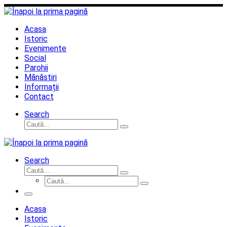
Sari
la
conținut
Acasa
Istoric
Evenimente
Social
Parohii
Mănăstiri
Informații
Contact
Search
Căutare
Caută...
Search
Căutare
Caută...
Căutare
Caută...
Meniu
Acasa
Istoric