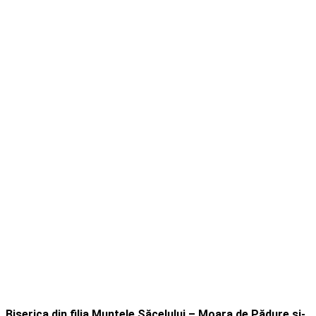
Biserica din filia Muntele Săcelului – Moara de Pădure și-