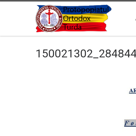
Sari la conținut
150021302_28484
Navigare în imagini