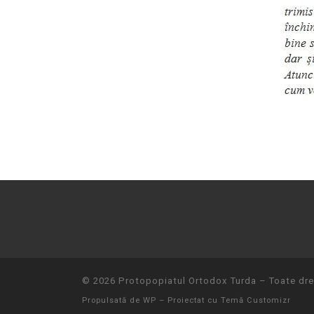
© 2026
Protopopiatul Ortodox Turda
– Toate drep
Propulsată de
WP
– Proiectat cu
Temă Customizr