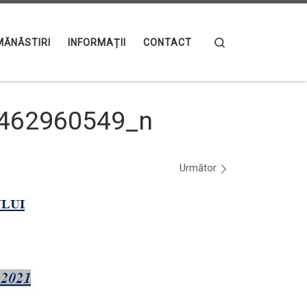
Search
MĂNĂSTIRI
INFORMAȚII
CONTACT
462960549_n
Următor