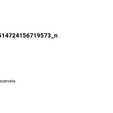
514724156719573_n
ezervate.