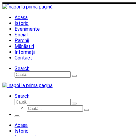
Sari
la
conținut
Acasa
Istoric
Evenimente
Social
Parohii
Mănăstiri
Informații
Contact
Search
Căutare
Caută...
Search
Căutare
Caută...
Căutare
Caută...
Meniu
Acasa
Istoric