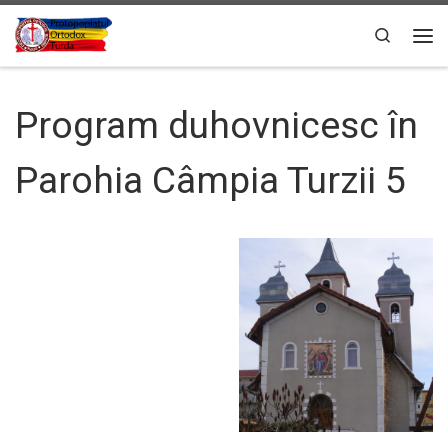
Sari la conținut
Search
Men
Program duhovnicesc în
Parohia Câmpia Turzii 5