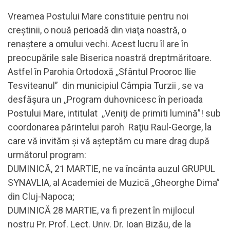
Vreamea Postului Mare constituie pentru noi
creştinii, o nouă perioadă din viaţa noastră, o
renaştere a omului vechi. Acest lucru îl are în
preocupările sale Biserica noastră dreptmăritoare.
Astfel în Parohia Ortodoxă ,,Sfântul Prooroc Ilie
Tesviteanul” din municipiul Câmpia Turzii , se va
desfăşura un ,,Program duhovnicesc în perioada
Postului Mare, intitulat ,,Veniţi de primiti lumină”! sub
coordonarea părintelui paroh Raţiu Raul-George, la
care vă invităm şi vă aşteptăm cu mare drag după
următorul program:
DUMINICĂ, 21 MARTIE, ne va încânta auzul GRUPUL
SYNAVLIA, al Academiei de Muzică ,,Gheorghe Dima”
din Cluj-Napoca;
DUMINICĂ 28 MARTIE, va fi prezent în mijlocul
nostru Pr. Prof. Lect. Univ. Dr. Ioan Bizău, de la