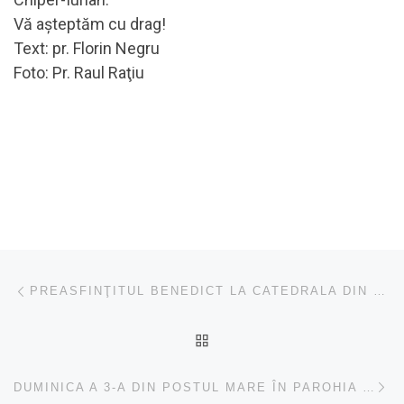
Vă aşteptăm cu drag!
Text: pr. Florin Negru
Foto: Pr. Raul Raţiu
Navigare în articole
Articolul anterior
PREASFINŢITUL BENEDICT LA CATEDRALA DIN TURDA
ÎNAPOI LA LISTA CU ART
Ar
DUMINICA A 3-A DIN POSTUL MARE ÎN PAROHIA ORTODOXĂ BERCHIEŞU