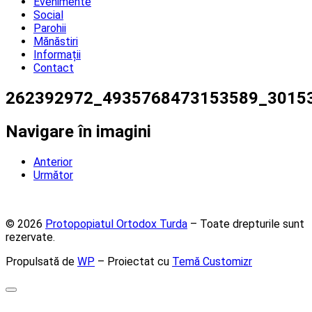
Evenimente
Social
Parohii
Mănăstiri
Informații
Contact
262392972_4935768473153589_3015
Navigare în imagini
Anterior
Următor
© 2026
Protopopiatul Ortodox Turda
– Toate drepturile sunt
rezervate.
Propulsată de
WP
– Proiectat cu
Temă Customizr