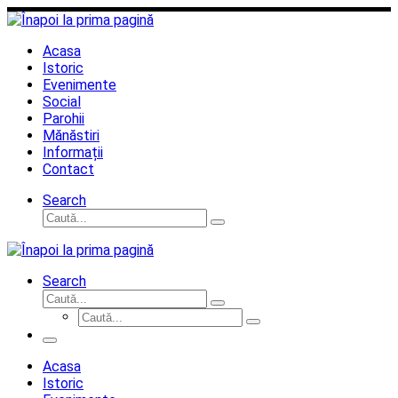
Sari
la
conținut
Acasa
Istoric
Evenimente
Social
Parohii
Mănăstiri
Informații
Contact
Search
Căutare
Caută...
Search
Căutare
Caută...
Căutare
Caută...
Meniu
Acasa
Istoric