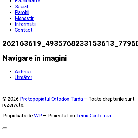
Evenimente
Social
Parohii
Mănăstiri
Informații
Contact
262163619_4935768233153613_7796
Navigare în imagini
Anterior
Următor
© 2026
Protopopiatul Ortodox Turda
– Toate drepturile sunt
rezervate.
Propulsată de
WP
– Proiectat cu
Temă Customizr