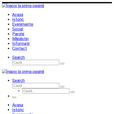
Sari
la
conținut
Acasa
Istoric
Evenimente
Social
Parohii
Mănăstiri
Informații
Contact
Search
Căutare
Caută...
Search
Căutare
Caută...
Căutare
Caută...
Meniu
Acasa
Istoric