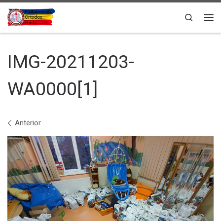
Sari la conținut
Search
Men
IMG-20211203-
WA0000[1]
Navigare în imagini
Anterior