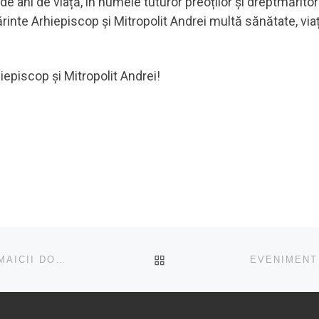
 de ani de viață, în numele tuturor preoților și dreptmăritor
Părinte Arhiepiscop și Mitropolit Andrei multă sănătate, vi
hiepiscop și Mitropolit Andrei!
ÎNAPOI LA LISTA CU ART
SLUJIRE ARHIEREASCĂ LA BISERICA „ADORMIREA MAICII DOMNULUI” DIN CARTIERUL TURDEAN OPRIȘANI