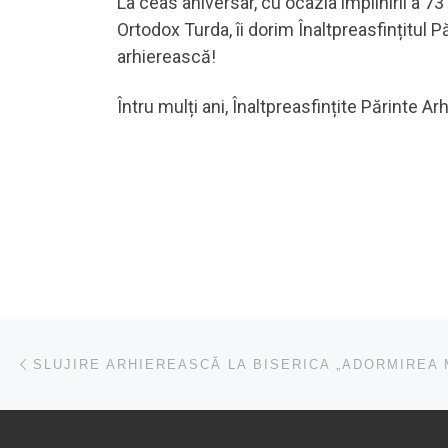
La ceas aniversar, cu ocazia împlinirii a 73
Ortodox Turda, îi dorim Înaltpreasfințitul 
arhierească!
Întru mulți ani, Înaltpreasfințite Părinte Ar
Navigare în articole
Articolul anterior