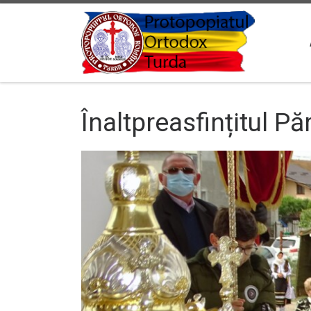
Sari la conținut
Înaltpreasfințitul Pă