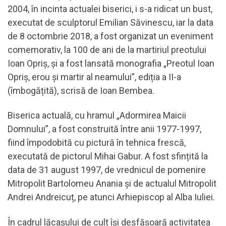
2004, în incinta actualei biserici, i s-a ridicat un bust,
executat de sculptorul Emilian Săvinescu, iar la data
de 8 octombrie 2018, a fost organizat un eveniment
comemorativ, la 100 de ani de la martiriul preotului
Ioan Opriș, și a fost lansată monografia „Preotul Ioan
Opriș, erou și martir al neamului”, ediția a II-a
(îmbogățită), scrisă de Ioan Bembea.
Biserica actuală, cu hramul „Adormirea Maicii
Domnului”, a fost construită între anii 1977-1997,
fiind împodobită cu pictură în tehnica frescă,
executată de pictorul Mihai Gabur. A fost sfințită la
data de 31 august 1997, de vrednicul de pomenire
Mitropolit Bartolomeu Anania și de actualul Mitropolit
Andrei Andreicuț, pe atunci Arhiepiscop al Alba Iuliei.
În cadrul lăcașului de cult își desfășoară activitatea