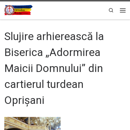
Sari la conținut
Search
Men
Slujire arhierească la
Biserica „Adormirea
Maicii Domnului” din
cartierul turdean
Oprișani