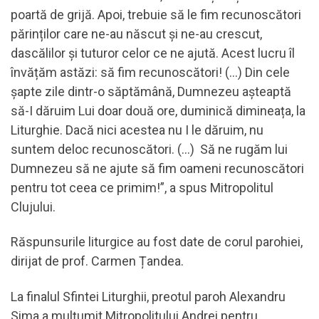
poartă de grijă. Apoi, trebuie să le fim recunoscători
părinților care ne-au născut și ne-au crescut,
dascălilor și tuturor celor ce ne ajută. Acest lucru îl
învățăm astăzi: să fim recunoscători! (…) Din cele
șapte zile dintr-o săptămână, Dumnezeu așteaptă
să-I dăruim Lui doar două ore, duminică dimineața, la
Liturghie. Dacă nici acestea nu I le dăruim, nu
suntem deloc recunoscători. (…) Să ne rugăm lui
Dumnezeu să ne ajute să fim oameni recunoscători
pentru tot ceea ce primim!”, a spus Mitropolitul
Clujului.
Răspunsurile liturgice au fost date de corul parohiei,
dirijat de prof. Carmen Țandea.
La finalul Sfintei Liturghii, preotul paroh Alexandru
Sima a mulțumit Mitropolitului Andrei pentru