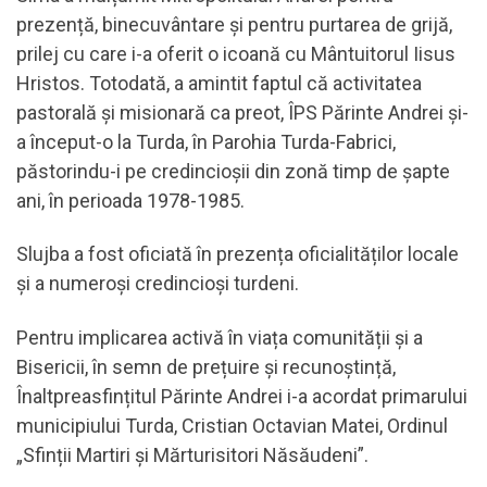
prezență, binecuvântare și pentru purtarea de grijă,
prilej cu care i-a oferit o icoană cu Mântuitorul Iisus
Hristos. Totodată, a amintit faptul că activitatea
pastorală și misionară ca preot, ÎPS Părinte Andrei și-
a început-o la Turda, în Parohia Turda-Fabrici,
păstorindu-i pe credincioșii din zonă timp de șapte
ani, în perioada 1978-1985.
Slujba a fost oficiată în prezența oficialităților locale
și a numeroși credincioși turdeni.
Pentru implicarea activă în viața comunității și a
Bisericii, în semn de prețuire și recunoștință,
Înaltpreasfințitul Părinte Andrei i-a acordat primarului
municipiului Turda, Cristian Octavian Matei, Ordinul
„Sfinții Martiri și Mărturisitori Năsăudeni”.