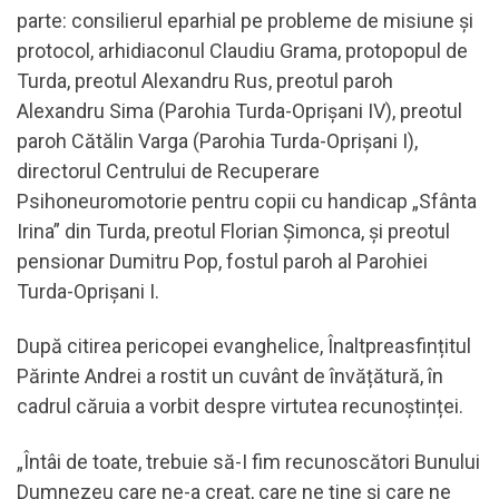
parte: consilierul eparhial pe probleme de misiune și
protocol, arhidiaconul Claudiu Grama, protopopul de
Turda, preotul Alexandru Rus, preotul paroh
Alexandru Sima (Parohia Turda-Oprișani IV), preotul
paroh Cătălin Varga (Parohia Turda-Oprișani I),
directorul Centrului de Recuperare
Psihoneuromotorie pentru copii cu handicap „Sfânta
Irina” din Turda, preotul Florian Șimonca, și preotul
pensionar Dumitru Pop, fostul paroh al Parohiei
Turda-Oprișani I.
După citirea pericopei evanghelice, Înaltpreasfințitul
Părinte Andrei a rostit un cuvânt de învățătură, în
cadrul căruia a vorbit despre virtutea recunoștinței.
„Întâi de toate, trebuie să-I fim recunoscători Bunului
Dumnezeu care ne-a creat, care ne ține și care ne