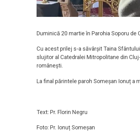
Duminică 20 martie în Parohia Soporu de 
Cu acest prilej s-a săvârșit Taina Sfântulu
slujitor al Catedralei Mitropolitane din Cl
românești.
La final părintele paroh Someșan Ionuț a mu
Text: Pr. Florin Negru
Foto: Pr. Ionuț Someșan