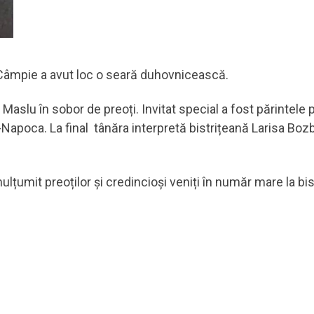
Câmpie a avut loc o seară duhovnicească.
i Maslu în sobor de preoți. Invitat special a fost părintel
uj-Napoca. La final tânăra interpretă bistrițeană Larisa Bo
lțumit preoților și credincioși veniți în număr mare la bis