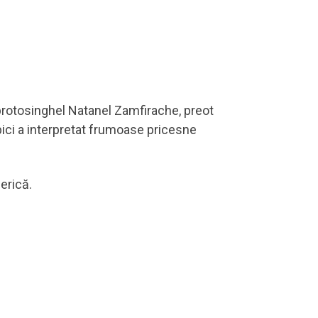
e protosinghel Natanel Zamfirache, preot
zbici a interpretat frumoase pricesne
erică.