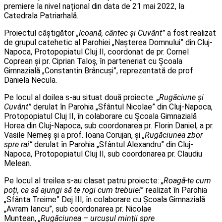
premiere la nivel național din data de 21 mai 2022, la
Catedrala Patriarhală.
Proiectul câștigător
„Icoană, cântec și Cuvânt”
a fost realizat
de grupul catehetic al Parohiei „Nașterea Domnului” din Cluj-
Napoca, Protopopiatul Cluj II, coordonat de pr. Cornel
Coprean și pr. Ciprian Taloș, în parteneriat cu Școala
Gimnazială „Constantin Brâncuși”, reprezentată de prof.
Daniela Necula.
Pe locul al doilea s-au situat două proiecte:
„Rugăciune și
Cuvânt”
derulat în Parohia „Sfântul Nicolae” din Cluj-Napoca,
Protopopiatul Cluj II, în colaborare cu Școala Gimnazială
Horea din Cluj-Napoca, sub coordonarea pr. Florin Daniel, a pr.
Vasile Nemeș și a prof. Ioana Corujan, și
„Rugăciunea zbor
spre rai”
derulat în Parohia „Sfântul Alexandru” din Cluj-
Napoca, Protopopiatul Cluj II, sub coordonarea pr. Claudiu
Melean.
Pe locul al treilea s-au clasat patru proiecte:
„Roagă-te cum
poți, ca să ajungi să te rogi cum trebuie!
” realizat în Parohia
„Sfânta Treime” Dej III, în colaborare cu Școala Gimnazială
„Avram Iancu”, sub coordonarea pr. Nicolae
Muntean,
„Rugăciunea – urcușul minții spre