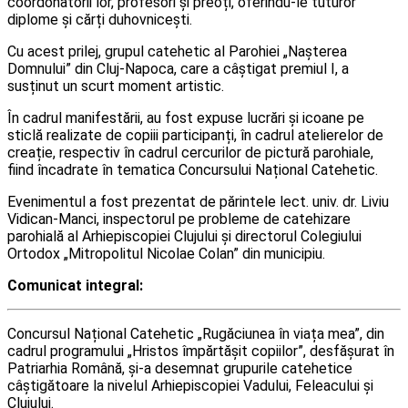
coordonatorii lor, profesori și preoți, oferindu-le tuturor
diplome și cărți duhovnicești.
Cu acest prilej, grupul catehetic al Parohiei „Nașterea
Domnului” din Cluj-Napoca, care a câștigat premiul I, a
susținut un scurt moment artistic.
În cadrul manifestării, au fost expuse lucrări și icoane pe
sticlă realizate de copiii participanți, în cadrul atelierelor de
creație, respectiv în cadrul cercurilor de pictură parohiale,
fiind încadrate în tematica Concursului Național Catehetic.
Evenimentul a fost prezentat de părintele lect. univ. dr. Liviu
Vidican-Manci, inspectorul pe probleme de catehizare
parohială al Arhiepiscopiei Clujului și directorul Colegiului
Ortodox „Mitropolitul Nicolae Colan” din municipiu.
Comunicat integral:
Concursul Național Catehetic „Rugăciunea în viața mea”, din
cadrul programului „Hristos împărtășit copiilor”, desfășurat în
Patriarhia Română, și-a desemnat grupurile catehetice
câștigătoare la nivelul Arhiepiscopiei Vadului, Feleacului și
Clujului.