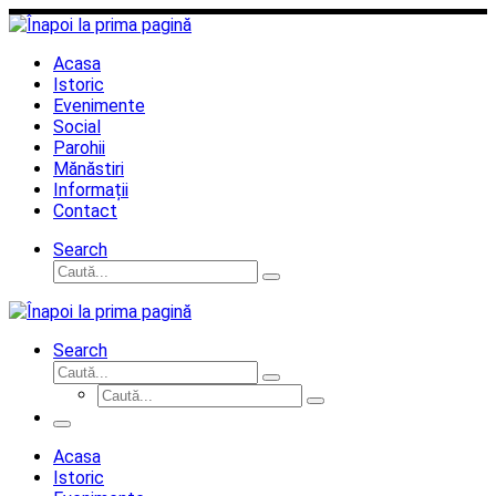
Sari
la
conținut
Acasa
Istoric
Evenimente
Social
Parohii
Mănăstiri
Informații
Contact
Search
Căutare
Caută...
Search
Căutare
Caută...
Căutare
Caută...
Meniu
Acasa
Istoric