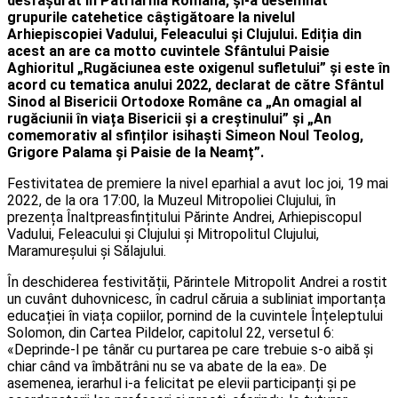
desfășurat în Patriarhia Română, și-a desemnat
grupurile catehetice câștigătoare la nivelul
Arhiepiscopiei Vadului, Feleacului și Clujului. Ediția din
acest an are ca motto cuvintele Sfântului Paisie
Aghioritul „Rugăciunea este oxigenul sufletului” și este în
acord cu tematica anului 2022, declarat de către Sfântul
Sinod al Bisericii Ortodoxe Române ca „An omagial al
rugăciunii în viața Bisericii și a creștinului” și „An
comemorativ al sfinților isihaști Simeon Noul Teolog,
Grigore Palama și Paisie de la Neamț”.
Festivitatea de premiere la nivel eparhial a avut loc joi, 19 mai
2022, de la ora 17:00, la Muzeul Mitropoliei Clujului, în
prezența Înaltpreasfințitului Părinte Andrei, Arhiepiscopul
Vadului, Feleacului și Clujului și Mitropolitul Clujului,
Maramureșului și Sălajului.
În deschiderea festivității, Părintele Mitropolit Andrei a rostit
un cuvânt duhovnicesc, în cadrul căruia a subliniat importanța
educației în viața copiilor, pornind de la cuvintele Înțeleptului
Solomon, din Cartea Pildelor, capitolul 22, versetul 6:
«Deprinde-l pe tânăr cu purtarea pe care trebuie s-o aibă și
chiar când va îmbătrâni nu se va abate de la ea». De
asemenea, ierarhul i-a felicitat pe elevii participanți și pe