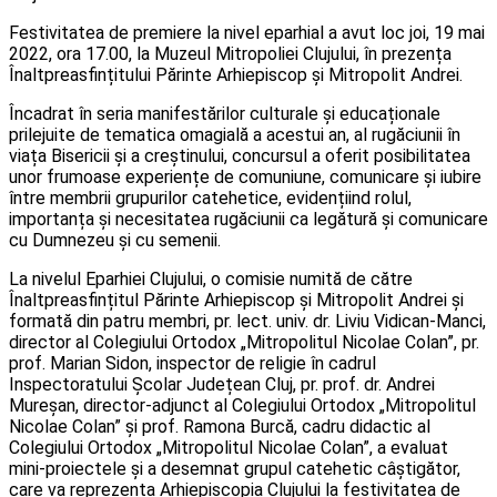
Festivitatea de premiere la nivel eparhial a avut loc joi, 19 mai
2022, ora 17.00, la Muzeul Mitropoliei Clujului, în prezența
Înaltpreasfințitului Părinte Arhiepiscop și Mitropolit Andrei.
Încadrat în seria manifestărilor culturale și educaționale
prilejuite de tematica omagială a acestui an, al rugăciunii în
viața Bisericii și a creștinului, concursul a oferit posibilitatea
unor frumoase experiențe de comuniune, comunicare și iubire
între membrii grupurilor catehetice, evidențiind rolul,
importanța și necesitatea rugăciunii ca legătură și comunicare
cu Dumnezeu și cu semenii.
La nivelul Eparhiei Clujului, o comisie numită de către
Înaltpreasfințitul Părinte Arhiepiscop și Mitropolit Andrei și
formată din patru membri, pr. lect. univ. dr. Liviu Vidican-Manci,
director al Colegiului Ortodox „Mitropolitul Nicolae Colan”, pr.
prof. Marian Sidon, inspector de religie în cadrul
Inspectoratului Școlar Județean Cluj, pr. prof. dr. Andrei
Mureșan, director-adjunct al Colegiului Ortodox „Mitropolitul
Nicolae Colan” și prof. Ramona Burcă, cadru didactic al
Colegiului Ortodox „Mitropolitul Nicolae Colan”, a evaluat
mini-proiectele și a desemnat grupul catehetic câștigător,
care va reprezenta Arhiepiscopia Clujului la festivitatea de