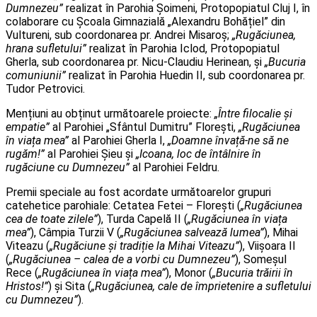
Dumnezeu”
realizat în Parohia Șoimeni, Protopopiatul Cluj I, în
colaborare cu Școala Gimnazială „Alexandru Bohățiel” din
Vultureni, sub coordonarea pr. Andrei Misaroș;
„Rugăciunea,
hrana sufletului”
realizat în Parohia Iclod, Protopopiatul
Gherla, sub coordonarea pr. Nicu-Claudiu Herinean, și
„Bucuria
comuniunii”
realizat în Parohia Huedin II, sub coordonarea pr.
Tudor Petrovici.
Mențiuni au obținut următoarele proiecte:
„Între filocalie și
empatie”
al Parohiei „Sfântul Dumitru” Florești,
„Rugăciunea
în viața mea”
al Parohiei Gherla I,
„Doamne învață-ne să ne
rugăm!”
al Parohiei Șieu și
„Icoana, loc de întâlnire în
rugăciune cu Dumnezeu”
al Parohiei Feldru.
Premii speciale au fost acordate următoarelor grupuri
catehetice parohiale: Cetatea Fetei – Florești (
„Rugăciunea
cea de toate zilele”
), Turda Capelă II (
„Rugăciunea în viața
mea”
), Câmpia Turzii V (
„Rugăciunea salvează lumea”
), Mihai
Viteazu (
„Rugăciune și tradiție la Mihai Viteazu”
), Viișoara II
(
„Rugăciunea – calea de a vorbi cu Dumnezeu”
), Someșul
Rece (
„Rugăciunea în viața mea”
), Monor (
„Bucuria trăirii în
Hristos!”
) și Sita (
„Rugăciunea, cale de împrietenire a sufletului
cu Dumnezeu”
).